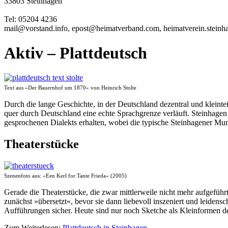
33803 Steinhagen
Tel: 05204 4236
mail@vorstand.
info
, epost
@heimat
verband.com, heimat
verein
.stein
Aktiv – Plattdeutsch
Text aus »Der Bauernhof um 1870« von Heinrich Stolte
Durch die lange Geschichte, in der Deutschland dezentral und kleinteil
quer durch Deutschland eine echte Sprachgrenze verläuft. Steinhagen 
gesprochenen Dialekts erhalten, wobei die typische Steinhagener Mu
Theaterstücke
Szenenfoto aus: »Een Kerl for Tante Frieda« (2005)
Gerade die Theaterstücke, die zwar mittlerweile nicht mehr aufgefüh
zunächst »übersetzt«, bevor sie dann liebevoll inszeniert und leide
Aufführungen sicher. Heute sind nur noch Sketche als Kleinformen de
Zum Weiterlesen:
Plattdeutsch in Steinhagen