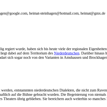
hagen@google.com, heimat
-steinhagen
@hotmail.com, heimat@gmx
.de
ig regiert wurde, haben sich bis heute viele der regionalen Eigenheiten
liegt dabei auf dem Territorium des
Niederdeutschen
. Darüber hinaus 
ndart sich sogar noch von den Varianten in Amshausen und Brockhagen 
rt werden, entstammten niederdeutschen Dialekten, die nicht zum Raven
nschaftlich auf die Bühne gebracht wurden. Die Begeisterung von niema
s Theaters übrig geblieben. Sie bereichern auch weiterhin so manches 