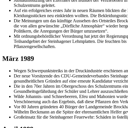
Jubiläumssitzung des Elferrates des Bundes der Vertriebenen 
Schulzentrums geleitet.
Auf ein erfolgreiches erstes Jahr in neuen Räumen blickten di
Kleidungsstücken neu einkleiden wollten. Die Bekleidungsst
Die Meinungen um das künftige Aussehen des Ortsteiles Brockha
die von allen gewünschte „Dörfliche Atmosphäre“ wieder herge
Politikern, die Anregungen der Bürger umzusetzen“.
Mit ordnungsbehördlicher Verordnung hat jetzt der Regierungsp
Teilsandgebiet der Steinhagener Lehmplatten. Die feuchten bi
Pflanzengesellschaften.
März 1989
Wegen Schwerpunktstreiks in der Druckindustrie erschienen a
Der neue Vorsitzende des CDU-Gemeindeverbandes Steinhagen 
gesundheitlichen Gründen auf eine erneute Kandidatur verzicht
Die in den 70er Jahren im Obergeschoss des Schulzentrums ein
Gesundheitsgefährdung der Schüler und Lehrer auszuschließen
Wilde Johannis- und Schneebeeren, Efeu und Mahonien wurden 
Verschönerung auch das Ergebnis, daß diese Pflanzen den Verk
Vor 80 Jahren gründeten 40 Bürger der Landgemeinde Brockha
Wilhelm Beckmann an die Spitze der ehrenamtlichen Helfer ge
Großeinsatz für die Steinhagener Feuerwehr: Schäden in 6stell