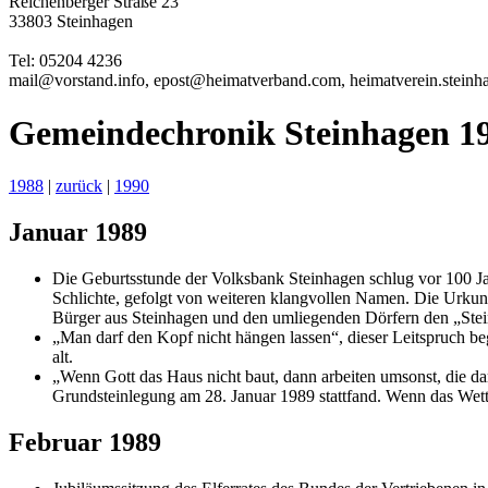
Reichenberger Straße 23
33803 Steinhagen
Tel: 05204 4236
mail@vorstand.
info
, epost
@heimat
verband.com, heimat
verein
.stein
Gemeindechronik Steinhagen 1
1988
|
zurück
|
1990
Januar 1989
Die Geburtsstunde der Volksbank Steinhagen schlug vor 100 Ja
Schlichte, gefolgt von weiteren klangvollen Namen. Die Urkund
Bürger aus Steinhagen und den umliegenden Dörfern den „Stei
„Man darf den Kopf nicht hängen lassen“, dieser Leitspruch be
alt.
„Wenn Gott das Haus nicht baut, dann arbeiten umsonst, die da
Grundsteinlegung am 28. Januar 1989 stattfand. Wenn das Wett
Februar 1989