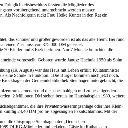
Dringlichkeitsbeschluss fassten die Mitglieder des
nungsnot vorübergehend untergebracht werden müssen.
n. Als Nachfolgerin rückt Frau Heike Kunter in den Rat ein.
tet, das schöner und größer geworden ist als das alte Heim. Bei rund
 hat einen Zuschuss von 375.000 DM geleistet.
die 70 Kinder und 8 Erzieherinnen. Nur 7 Monate brauchten die
Gemeinde vorgestellt. Geboren wurde Janusz Hachula 1950 als Sohn
ihung (19. August) war das Haus mit Leben erfüllt. Kultusminister
ls eine Schule in Funktion. „Die Bürger kommen auch jetzt noch,
e Brockhagen der Gemeindebibliothek Steinhagen untergebracht, die
zentrums erneuert und die asbesthaltigen und zu beseitigenden
erden. 2 Millionen DM stehen bereits im Haushaltsplan 1989, weitere
kseigentümer, die ihre Privatentwässerungsanlage oder ihre Klein-
hlen künftig 24,40 DM pro m³ abgesaugten Fäkalschlamms. Mit der
ren die Ortsgruppe Steinhagen der „Deutschen
 1989 DLRG-Mitglieder und geladene Gäste im Rathaus ein.