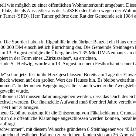
ll wie möglich zu einer öffentlichen Wohnunterkunft umgebaut. Diesen 
n Platz, die als Aussiedler aus der UdSSR oder Polen wegen der Woh
ter Tarner (SPD). Herr Tarner gehörte dem Rat der Gemeinde seit 1984 a
ie Sportler haben in Eigenhilfe in einjähriger Bauzeit ein Haus errich
n 800.000 DM einschließlich Einrichtung dar. Die Gemeinde Steinhagen
nst am 13. August erfolgte die Übergabe des 1,35 Mio DM-Neubaues an 
rt in der Form eines „Zirkuszeltes“, zu errichten.
meinde St. Hedwig, wurde am 13. August in einem Festhochamt seiner 
“ schon jetzt fest in ihr Herz geschlossen. Bereits am Tage der Einwe
ck wiesen auf den großen Wert des Hauses hin. Es bleibe weiterhin a
ommen“. In der neuen Begegnungsstätte ist auch wieder die Zweigstell
ngeweiht wurde.
Millionen DM müssen dafür ausgegeben werden, dass das Dach des Schul
hselt werden. Der finanzielle Aufwand muß über drei Jahre verteilt w
 1991 auf zubringen.
 neue Gebührensatzung für die Entsorgung von Fäkalschlamm. Grundstüc
icht an die öffentliche Kläranlage angeschlossen werden können, beza
uftragt.
chwimmer“, mit diesem Wunsche gründeten 8 Steinhagener vor 40 Jah
prechend festlichen Rahmen zu verleihen, fanden sich am 26. August