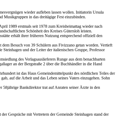
mesvergnügen wieder aufleben lassen wollen. Initiatorin Ursula
nd Musikgruppen in das dreitägige Fest einzubinden.
pril 1989 erstmals seit 1978 zum Kreisheimattag wieder nach
andschaftlichen Schönheit des Kreises Gütersloh leisten.
ätte erhält ihrer früheren Nutzung entsprechend offiziell den
mit dem Besuch von 39 Schülern aus Fivizzano getan worden. Vertieft
 Steinhagen und der Leiter der italienischen Gruppe, Professor
Umsiedlung des Verlagsauslieferers Runge aus dem benachbarten
allager an der Bergstraße 2 über die Buchhändler in die Hand
hrhundert ist das Haus Gemeindemittelpunkt des nördlichen Teiles der
ab, auf die Arbeit und das Leben seines Vaters einzugehen. Sohn
r 58jährige Bankdirektor trat auf Anraten seiner Ärzte in den
t der Gespräche mit Vertretern der Gemeinde Steinhagen stand der