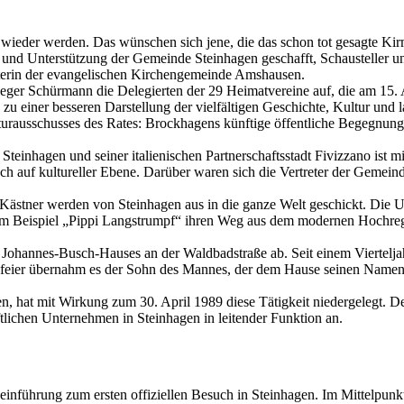
 wieder werden. Das wünschen sich jene, die das schon tot gesagte Kir
en und Unterstützung der Gemeinde Steinhagen geschafft, Schausteller u
terin der evangelischen Kirchengemeinde Amshausen.
er Schürmann die Delegierten der 29 Heimatvereine auf, die am 15. A
zu einer besseren Darstellung der vielfältigen Geschichte, Kultur und l
urausschusses des Rates: Brockhagens künftige öffentliche Begegnungsst
Steinhagen und seiner italienischen Partnerschaftsstadt Fivizzano ist 
h auf kultureller Ebene. Darüber waren sich die Vertreter der Gemeinde
Kästner werden von Steinhagen aus in die ganze Welt geschickt. Die 
 zum Beispiel „Pippi Langstrumpf“ ihren Weg aus dem modernen Hochreg
es Johannes-Busch-Hauses an der Waldbadstraße ab. Seit einem Viertelja
feier übernahm es der Sohn des Mannes, der dem Hause seinen Namen g
n, hat mit Wirkung zum 30. April 1989 diese Tätigkeit niedergelegt. De
lichen Unternehmen in Steinhagen in leitender Funktion an.
inführung zum ersten offiziellen Besuch in Steinhagen. Im Mittelpunk