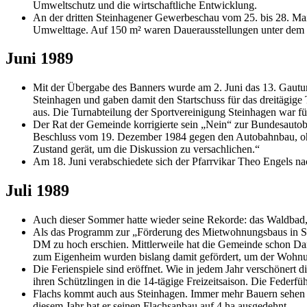
Umweltschutz und die wirtschaftliche Entwicklung.
An der dritten Steinhagener Gewerbeschau vom 25. bis 28. Mai 
Umwelttage. Auf 150 m² waren Dauerausstellungen unter dem M
Juni 1989
Mit der Übergabe des Banners wurde am 2. Juni das 13. Gauturnf
Steinhagen und gaben damit den Startschuss für das dreitägig
aus. Die Turnabteilung der Sportvereinigung Steinhagen war für
Der Rat der Gemeinde korrigierte sein „Nein“ zur Bundesautob
Beschluss vom 19. Dezember 1984 gegen den Autobahnbau, ohne 
Zustand gerät, um die Diskussion zu versachlichen.“
Am 18. Juni verabschiedete sich der Pfarrvikar Theo Engels na
Juli 1989
Auch dieser Sommer hatte wieder seine Rekorde: das Waldbad, a
Als das Programm zur „Förderung des Mietwohnungsbaus in S
DM zu hoch erschien. Mittlerweile hat die Gemeinde schon D
zum Eigenheim wurden bislang damit gefördert, um der Wohn
Die Ferienspiele sind eröffnet. Wie in jedem Jahr verschönert 
ihren Schützlingen in die 14-tägige Freizeitsaison. Die Federf
Flachs kommt auch aus Steinhagen. Immer mehr Bauern sehen de
diesem Jahr hat er seinen Flachsanbau auf 4 ha ausgedehnt.