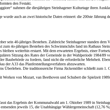
ormten den Festakt.
giore“ nahmen die diesjährigen Steinhagener Kulturtage ihren Ausklan
wurde auch an zwei historische Daten erinnert: die 200ste Jährung d
r sein 40-jähriges Bestehen. Zahlreiche Steinhagener standen dem Ve
kt zum 4o-jährigen Bestehen des Schwimmclubs fand im Rathaus Steinh
bleiben weiterhin erstarrt. Mit dem erwarteten Ergebnis, einer Forts
n regulären Sitzung des Rates der Gemeinde in der Wahlperiode 1984/89
Baubehörde zu fordern, fand nicht die erforderliche Mehrheit. Ebenfa
Bau der A33 das Planfeststellungsverfahren abzuwarten.
ums Überleben. Die traditionsreiche Firma Jückemöller schließt zum 1. 
t Werken von Mozart, van Beethoven und Schubert die Spielzeit 1989/9
efasst das Ergebnis der Kommunalwahl am 1. Oktober 1989 in Steinhage
ntsenden jeweils 15, die Unabhängige Wählergemeinschaft (12,76 %; 1