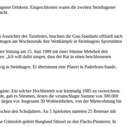
nhagener Ortskern. Eingeschlossen waren die zweiten Steinhagener
acht.
Ausrichter des Turnfestes, brachten die Gau-Standarte offiziell nach
n trugen am Wochenende ihre Wettkämpfe in Steinhagens Sportstätten
rer Sitzung am 15. Juni 1989 mit einer Stimme Mehrheit den
 „Ich will dafür sorgen, dass der Rat in einen beschlossenen
wig in Steinhagen. Er übernimmt eine Pfarrei in Paderborn-Sande.
gäste. Ein solcher Hochbetrieb war letztmalig 1985 zu verzeichnen.
de, gab es Stimmen, denen die veranschlagte Summe von 300.000
 liegen vor. Insgesamt 30 Wohneinheiten, von der Mietwohnung bis
schen den Schuljahren. An 5 Spielorten starteten 25 Betreuer mit
 Gütersloh gehört Burghard Stüssel zu den Flachs-Pionieren. In