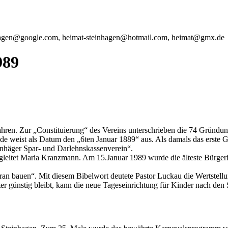
hagen@google.com, heimat
-steinhagen
@hotmail.com, heimat@gmx
.de
989
hren. Zur „Constituierung“ des Vereins unterschrieben die 74 Gründung
e weist als Datum den „6ten Januar 1889“ aus. Als damals das erste Ge
nhäger Spar- und Darlehnskassenverein“.
gleitet Maria Kranzmann. Am 15.Januar 1989 wurde die älteste Bürgeri
ran bauen“. Mit diesem Bibelwort deutete Pastor Luckau die Wertstell
er günstig bleibt, kann die neue Tageseinrichtung für Kinder nach de