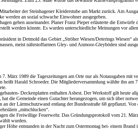
in Steinhagen. Zum 25. Male wurde das bewährte Karnevalsprogramm vo
e Mitarbeiter der Steinhagener Kleiderstube am Markt zurück. Am Ausga
ücke werden an sozial schwache Einwohner ausgegeben.
gen gehen auseinander. Planer Franz Pieper erläuterte die Entwürfe d
stellt werden könnte. Es wurden unterschiedliche Meinungen vor allem
räsident in Detmold das Gebiet „Ströher Wiesen/Deterings Wiesen“ als 
s nassen, meist nährstoffarmen Gley- und Anmoor-Gleyböden sind ausge
m 7. März 1989 die Tageszeitungen am Orte nur als Notausgaben mit v
heißt Harald Schroeder. Die Mitgliederversammlung wählte ihn am 7
ete.
gebauten- Deckenplatten enthalten Asbest. Der Werkstoff gilt heute a
, hat die Gemeinde einen Gutachter herangezogen, um sich über notw
an der Lärmschutzwand entlang der Bundesstraße 68 gepflanzt. Von d
ehrslärm „mitschlucken“.
gen die Freiwillige Feuerwehr. Das Gründungsprotokoll vom 21. März
wählt wurden.
iger Höhe entstanden in der Nacht zum Ostermontag bei- einem Brand i