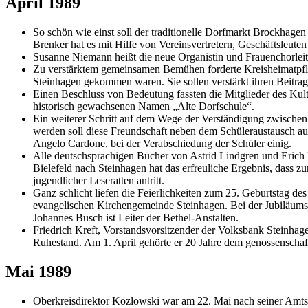
April 1989
So schön wie einst soll der traditionelle Dorfmarkt Brockhagen
Brenker hat es mit Hilfe von Vereinsvertretern, Geschäftsleut
Susanne Niemann heißt die neue Organistin und Frauenchorlei
Zu verstärktem gemeinsamen Bemühen forderte Kreisheimatpfleg
Steinhagen gekommen waren. Sie sollen verstärkt ihren Beitrag 
Einen Beschluss von Bedeutung fassten die Mitglieder des Kult
historisch gewachsenen Namen „Alte Dorfschule“.
Ein weiterer Schritt auf dem Wege der Verständigung zwischen 
werden soll diese Freundschaft neben dem Schüleraustausch auc
Angelo Cardone, bei der Verabschiedung der Schüler einig.
Alle deutschsprachigen Bücher von Astrid Lindgren und Erich 
Bielefeld nach Steinhagen hat das erfreuliche Ergebnis, dass
jugendlicher Leseratten antritt.
Ganz schlicht liefen die Feierlichkeiten zum 25. Geburtstag d
evangelischen Kirchengemeinde Steinhagen. Bei der Jubiläums
Johannes Busch ist Leiter der Bethel-Anstalten.
Friedrich Kreft, Vorstandsvorsitzender der Volksbank Steinhage
Ruhestand. Am 1. April gehörte er 20 Jahre dem genossenschaft
Mai 1989
Oberkreisdirektor Kozlowski war am 22. Mai nach seiner Amtse