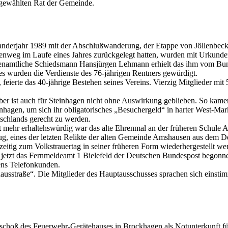
u gewählten Rat der Gemeinde.
Wanderjahr 1989 mit der Abschlußwanderung, der Etappe von Jöllenbe
senweg im Laufe eines Jahres zurückgelegt hatten, wurden mit Urkunde
renamtliche Schiedsmann Hansjürgen Lehmann erhielt das ihm vom Bun
es wurden die Verdienste des 76-jährigen Rentners gewürdigt.
feierte das 40-jährige Bestehen seines Vereins. Vierzig Mitglieder mi
r ist auch für Steinhagen nicht ohne Auswirkung geblieben. So kamen 
agen, um sich ihr obligatorisches „Besuchergeld“ in harter West-Mar
schlands gerecht zu werden.
ht mehr erhaltehswürdig war das alte Ehrenmal an der früheren Schul
 eines der letzten Relikte der alten Gemeinde Amshausen aus dem De
tzeitig zum Volkstrauertag in seiner früheren Form wiederhergestellt we
hat jetzt das Fernmeldeamt 1 Bielefeld der Deutschen Bundespost bego
ens Telefonkunden.
thausstraße“. Die Mitglieder des Hauptausschusses sprachen sich eins
oß des Feuerwehr-Gerätehauses in Brockhagen als Notunterkunft für 