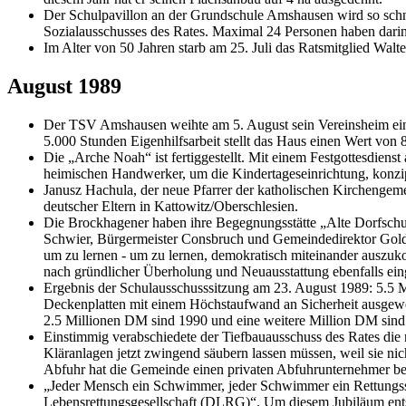
Der Schulpavillon an der Grundschule Amshausen wird so schne
Sozialausschusses des Rates. Maximal 24 Personen haben dari
Im Alter von 50 Jahren starb am 25. Juli das Ratsmitglied Wal
August 1989
Der TSV Amshausen weihte am 5. August sein Vereinsheim ein. D
5.000 Stunden Eigenhilfsarbeit stellt das Haus einen Wert vo
Die „Arche Noah“ ist fertiggestellt. Mit einem Festgottesdie
heimischen Handwerker, um die Kindertageseinrichtung, konzipie
Janusz Hachula, der neue Pfarrer der katholischen Kirchenge
deutscher Eltern in Kattowitz/Oberschlesien.
Die Brockhagener haben ihre Begegnungsstätte „Alte Dorfschule
Schwier, Bürgermeister Consbruch und Gemeindedirektor Goldbe
um zu lernen - um zu lernen, demokratisch miteinander auszuk
nach gründlicher Überholung und Neuausstattung ebenfalls ei
Ergebnis der Schulausschusssitzung am 23. August 1989: 5.5 
Deckenplatten mit einem Höchstaufwand an Sicherheit ausgewec
2.5 Millionen DM sind 1990 und eine weitere Million DM sind
Einstimmig verabschiedete der Tiefbauausschuss des Rates die
Kläranlagen jetzt zwingend säubern lassen müssen, weil sie n
Abfuhr hat die Gemeinde einen privaten Abfuhrunternehmer bea
„Jeder Mensch ein Schwimmer, jeder Schwimmer ein Rettungss
Lebensrettungsgesellschaft (DLRG)“. Um diesem Jubiläum ents