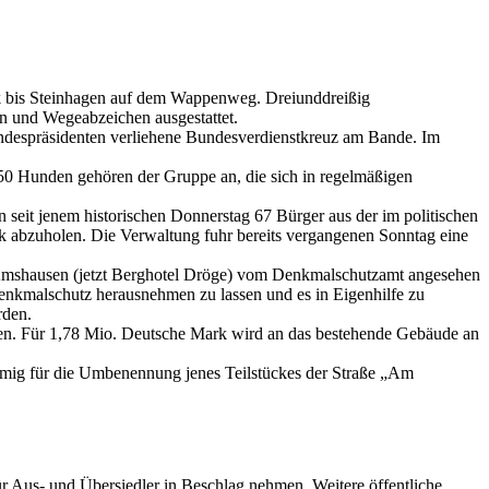
ck bis Steinhagen auf dem Wappenweg. Dreiunddreißig
n und Wegeabzeichen ausgestattet.
despräsidenten verliehene Bundesverdienstkreuz am Bande. Im
t 50 Hunden gehören der Gruppe an, die sich in regelmäßigen
seit jenem historischen Donnerstag 67 Bürger aus der im politischen
k abzuholen. Die Verwaltung fuhr bereits vergangenen Sonntag eine
e Amshausen (jetzt Berghotel Dröge) vom Denkmalschutzamt angesehen
nkmalschutz herausnehmen zu lassen und es in Eigenhilfe zu
rden.
nnen. Für 1,78 Mio. Deutsche Mark wird an das bestehende Gebäude an
timmig für die Umbenennung jenes Teilstückes der Straße „Am
Aus- und Übersiedler in Beschlag nehmen. Weitere öffentliche