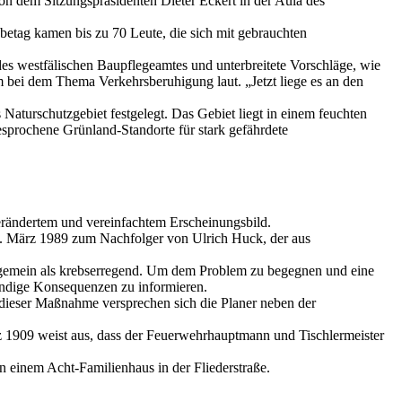
n dem Sitzungspräsidenten Dieter Eckert in der Aula des
betag kamen bis zu 70 Leute, die sich mit gebrauchten
es westfälischen Baupflegeamtes und unterbreitete Vorschläge, wie
 bei dem Thema Verkehrsberuhigung laut. „Jetzt liege es an den
Naturschutzgebiet festgelegt. Das Gebiet liegt in einem feuchten
sprochene Grünland-Standorte für stark gefährdete
erändertem und vereinfachtem Erscheinungsbild.
. März 1989 zum Nachfolger von Ulrich Huck, der aus
llgemein als krebserregend. Um dem Problem zu begegnen und eine
endige Konsequenzen zu informieren.
ieser Maßnahme versprechen sich die Planer neben der
 1909 weist aus, dass der Feuerwehrhauptmann und Tischlermeister
n einem Acht-Familienhaus in der Fliederstraße.