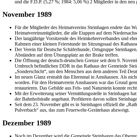
und die F.D.P. (5,27 %; 1984: 5,06 %) 2 Mitglieder in den ne
November 1989
Für die Mitglieder des Heimatvereins Steinhagen endete das 
Heimatvereinsmitglieder, die alle Etappen auf dem Niedersach
Der langjährige Vorsitzende des Heimkehrerverbandes und eh
Rahmen einer kleinen Feierstunde im Sitzungssaal des Rathaus
Der Verein für Deutsche Schäferhunde, Ortsgruppe Steinhagen, 
Abständen auf dem Übungsplatz an der Brake treffen.
Die Öffnung der deutsch-deutschen Grenze seit dem 9. Novembe
Umbruch befindlichen DDR in das Rathaus der Gemeinde Steinh
„Sonderschicht“, um den Menschen aus dem anderen Teil Deut
Im neuen Glanz erstrahlt das Ehrenmal in Amshausen. Als nic
worden. Für den Heimatverein Amshausen war das Grund genug,
restaurieren. Das Gebilde aus Fels- und Naturstein konnte rech
Mit der Erweiterung seiner Vermittlungsstelle in Steinhagen 
der Bahnhofstraße angebaut. Profitieren davon sollen Steinhag
Seit dem 23. November gibt es in Steinhagen offiziell die „Ra
Pulverbach“ aus, das zum Feuerwehr-Gerätehaus abzweigt.
Dezember 1989
Noch im Dezember wird die Gemeinde Steinhagen das Obergesch