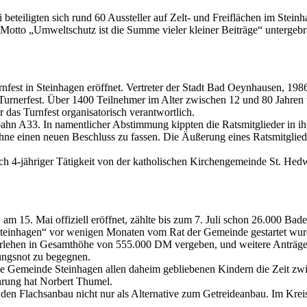
beteiligten sich rund 60 Aussteller auf Zelt- und Freiflächen im Stei
otto „Umweltschutz ist die Summe vieler kleiner Beiträge“ untergebr
est in Steinhagen eröffnet. Vertreter der Stadt Bad Oeynhausen, 1986 
e Turnerfest. Über 1400 Teilnehmer im Alter zwischen 12 und 80 Jahre
 das Turnfest organisatorisch verantwortlich.
ahn A33. In namentlicher Abstimmung kippten die Ratsmitglieder in ih
einen neuen Beschluss zu fassen. Die Äußerung eines Ratsmitgliedes:
ch 4-jähriger Tätigkeit von der katholischen Kirchengemeinde St. Hed
m 15. Mai offiziell eröffnet, zählte bis zum 7. Juli schon 26.000 Bade
teinhagen“ vor wenigen Monaten vom Rat der Gemeinde gestartet wur
arlehen in Gesamthöhe von 555.000 DM vergeben, und weitere Anträge
ungsnot zu begegnen.
die Gemeinde Steinhagen allen daheim gebliebenen Kindern die Zeit zwi
ührung hat Norbert Thumel.
n Flachsanbau nicht nur als Alternative zum Getreideanbau. Im Kreise