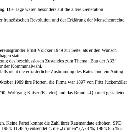
g. Die Tage waren besonders auf die ältere Generation
er französischen Revolution und der Erklärung der Menschenrechte
reinsgründer Ernst Völcker 1949 zur Seite, als er den Wunsch
agen statt.
etzung des beschlusslosen Zustandes zum Thema „Bau der A33“,
 vor der Kommunalwahl.
lls nicht die erforderliche Zustimmung des Rates fand ein Antrag
Oktober 1989 ihre Pforten, die Firma war 1897 von Fritz Jückemöller
0. Wolfgang Kaiser (Klavier) und das Brandis-Quartett gestalteten
n. Keine Partei konnte die Zahl ihrer Ratsmandate erhöhen. SPD
984: 11,48 $) entsendet 4, die „Grünen“ (7,73 %; 1984: 8,5 % 3