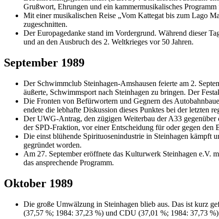
Grußwort, Ehrungen und ein kammermusikalisches Programm f
Mit einer musikalischen Reise „Vom Kattegat bis zum Lago Mag
zugeschnitten.
Der Europagedanke stand im Vordergrund. Während dieser Tage 
und an den Ausbruch des 2. Weltkrieges vor 50 Jahren.
September 1989
Der Schwimmclub Steinhagen-Amshausen feierte am 2. Septembe
äußerte, Schwimmsport nach Steinhagen zu bringen. Der Festa
Die Fronten von Befürwortern und Gegnern des Autobahnbaues 
endete die lebhafte Diskussion dieses Punktes bei der letzte
Der UWG-Antrag, den zügigen Weiterbau der A33 gegenüber der 
der SPD-Fraktion, vor einer Entscheidung für oder gegen den 
Die einst blühende Spirituosenindustrie in Steinhagen kämpft 
gegründet worden.
Am 27. September eröffnete das Kulturwerk Steinhagen e.V. mi
das ansprechende Programm.
Oktober 1989
Die große Umwälzung in Steinhagen blieb aus. Das ist kurz g
(37,57 %; 1984: 37,23 %) und CDU (37,01 %; 1984: 37,73 %) e