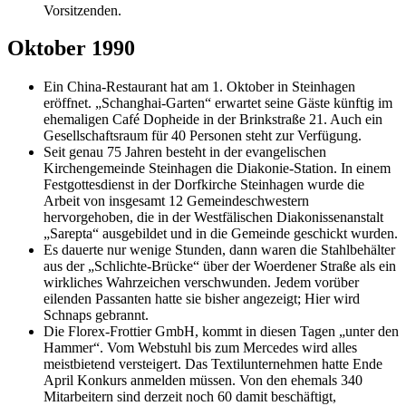
Vorsitzenden.
Oktober 1990
Ein China-Restaurant hat am 1. Oktober in Steinhagen
eröffnet. „Schanghai-Garten“ erwartet seine Gäste künftig im
ehemaligen Café Dopheide in der Brinkstraße 21. Auch ein
Gesellschaftsraum für 40 Personen steht zur Verfügung.
Seit genau 75 Jahren besteht in der evangelischen
Kirchengemeinde Steinhagen die Diakonie-Station. In einem
Festgottesdienst in der Dorfkirche Steinhagen wurde die
Arbeit von insgesamt 12 Gemeindeschwestern
hervorgehoben, die in der Westfälischen Diakonissenanstalt
„Sarepta“ ausgebildet und in die Gemeinde geschickt wurden.
Es dauerte nur wenige Stunden, dann waren die Stahlbehälter
aus der „Schlichte-Brücke“ über der Woerdener Straße als ein
wirkliches Wahrzeichen verschwunden. Jedem vorüber
eilenden Passanten hatte sie bisher angezeigt; Hier wird
Schnaps gebrannt.
Die Florex-Frottier GmbH, kommt in diesen Tagen „unter den
Hammer“. Vom Webstuhl bis zum Mercedes wird alles
meistbietend versteigert. Das Textilunternehmen hatte Ende
April Konkurs anmelden müssen. Von den ehemals 340
Mitarbeitern sind derzeit noch 60 damit beschäftigt,