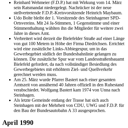
Reinhard Wehmeier (F.D.P.) hat mit Wirkung vom 14. März
sein Ratsmandat niedergelegt. Nachrücker ist der neue
stellvertretende F.D.P.-Kreisvorsitzende Heinrich Maybaum.
Udo Bolte bleibt der 1. Vorsitzende des Steinhagener SPD-
Ortsvereins. Mit 24 Ja-Stimmen, 1 Gegenstimme und einer
Stimmenthaltung wählten ihn die Mitglieder für weitere zwei
Jahre in dieses Amt.
Verbreitert wird derzeit die Bielefelder Straße auf einer Länge
von gut 100 Metern in Höhe der Firma Diedrichsen. Errichtet
wird eine zusätzliche Links-Abbiegespur, um in das
Gewerbegebiet südlich der Bundesbahnlinie gelangen zu
können. Die zusätzliche Spur war vom Landesstraßenbauamt
Bielefeld gefordert, da nach vollständiger Besiedlung des
Gewerbegebietes mit erhöhtem Ziel- und Quellverkehr
gerechnet werden muss.
Am 25. März wurde Pfarrer Bastert nach einer gesamten
Amtszeit von annähernd 40 Jahren offiziell in den Ruhestand
verabschiedet. Wolfgang Bastert kam 1974 von Unna nach
Steinhagen.
Als letzte Gemeinde entlang der Trasse hat sich auch
Steinhagen mit der Mehrheit von CDU, UWG und F.D.P. für
den Bau der Bundesautobahn A 33 ausgesprochen.
April 1990