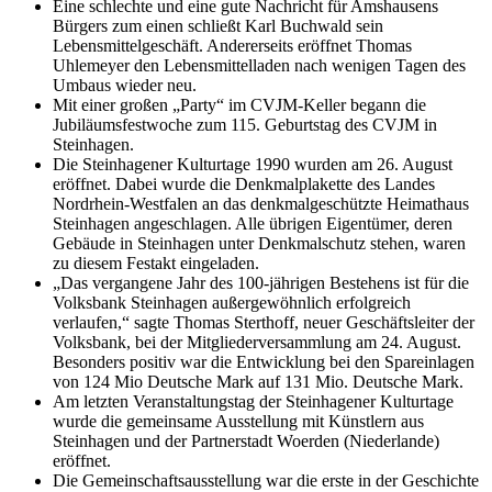
Eine schlechte und eine gute Nachricht für Amshausens
Bürgers zum einen schließt Karl Buchwald sein
Lebensmittelgeschäft. Andererseits eröffnet Thomas
Uhlemeyer den Lebensmittelladen nach wenigen Tagen des
Umbaus wieder neu.
Mit einer großen „Party“ im CVJM-Keller begann die
Jubiläumsfestwoche zum 115. Geburtstag des CVJM in
Steinhagen.
Die Steinhagener Kulturtage 1990 wurden am 26. August
eröffnet. Dabei wurde die Denkmalplakette des Landes
Nordrhein-Westfalen an das denkmalgeschützte Heimathaus
Steinhagen angeschlagen. Alle übrigen Eigentümer, deren
Gebäude in Steinhagen unter Denkmalschutz stehen, waren
zu diesem Festakt eingeladen.
„Das vergangene Jahr des 100-jährigen Bestehens ist für die
Volksbank Steinhagen außergewöhnlich erfolgreich
verlaufen,“ sagte Thomas Sterthoff, neuer Geschäftsleiter der
Volksbank, bei der Mitgliederversammlung am 24. August.
Besonders positiv war die Entwicklung bei den Spareinlagen
von 124 Mio Deutsche Mark auf 131 Mio. Deutsche Mark.
Am letzten Veranstaltungstag der Steinhagener Kulturtage
wurde die gemeinsame Ausstellung mit Künstlern aus
Steinhagen und der Partnerstadt Woerden (Niederlande)
eröffnet.
Die Gemeinschaftsausstellung war die erste in der Geschichte