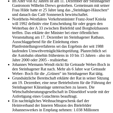
Im Alter von 82 Jahren ist am 11. Dezember der Steinhagener
Gastronom Wilhelm Drews gestorben. Gemeinsam mit seiner
Frau Hilde hatte er 25 Jahre lang das „Steinhäger-Häuschen“
und danach das Café Sonneneck bewirtschaftet.
Nordrhein-Westfalens Verkehrsminister Franz-Josef Kniola
will 1992 definitiv eine Entscheidung für oder gegen den
Weiterbau der A 33 zwischen Bielefeld und Borgholzhausen
treffen. Das erklärte der Minister bei einer öffentlichen
Veranstaltung am 17. Dezember im Steinhagener Rathaus.
Ausschlaggebend für die Einleitung eines
Planfeststellungsverfahrens sei das Ergebnis der seit 1988
laufenden Umweltverträglichkeitsprüfung. Planrechtlich sei
die Autobahn ohnehin frühestens in 10 bis 15 Jahren - also im
Jahre 2000 oder 2005 - realisierbar.
Johannes Wiemann-Wendt rückt für Getraude Weber-Boch in
den Steinhagener Rat nach. Mehr als 6 Jahre war Getraude
Weber- Boch für die „Grünen“ im Steinhagener Rat tätig.
Grundsätzliche Bereitschaft erklärte der Rat in seiner Sitzung
am 19. Dezember, eine neue Betriebsform für die Führung der
Steinhagener Kläranlage untersuchen zu lassen. Die
Wirtschaftsberatungsgesellschaft in Düsseldorf wurde mit der
Anfertigung eines Gutachtens beauftragt.
Ein nachträgliches Weihnachtsgeschenk darf der
Heimverband der Inneren Mission des Bielefelder
Johanneswerkes in Empfang nehmen: 1.038 Millionen