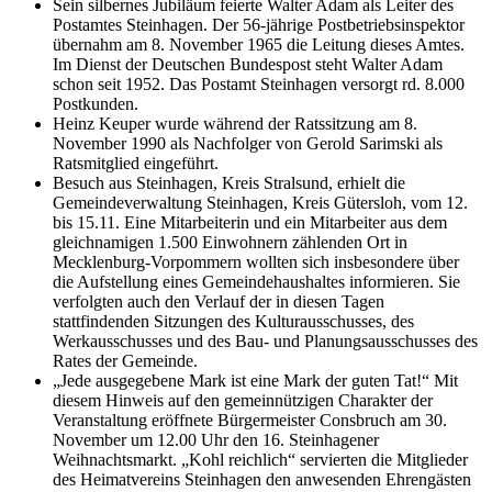
Sein silbernes Jubiläum feierte Walter Adam als Leiter des
Postamtes Steinhagen. Der 56-jährige Postbetriebsinspektor
übernahm am 8. November 1965 die Leitung dieses Amtes.
Im Dienst der Deutschen Bundespost steht Walter Adam
schon seit 1952. Das Postamt Steinhagen versorgt rd. 8.000
Postkunden.
Heinz Keuper wurde während der Ratssitzung am 8.
November 1990 als Nachfolger von Gerold Sarimski als
Ratsmitglied eingeführt.
Besuch aus Steinhagen, Kreis Stralsund, erhielt die
Gemeindeverwaltung Steinhagen, Kreis Gütersloh, vom 12.
bis 15.11. Eine Mitarbeiterin und ein Mitarbeiter aus dem
gleichnamigen 1.500 Einwohnern zählenden Ort in
Mecklenburg-Vorpommern wollten sich insbesondere über
die Aufstellung eines Gemeindehaushaltes informieren. Sie
verfolgten auch den Verlauf der in diesen Tagen
stattfindenden Sitzungen des Kulturausschusses, des
Werkausschusses und des Bau- und Planungsausschusses des
Rates der Gemeinde.
„Jede ausgegebene Mark ist eine Mark der guten Tat!“ Mit
diesem Hinweis auf den gemeinnützigen Charakter der
Veranstaltung eröffnete Bürgermeister Consbruch am 30.
November um 12.00 Uhr den 16. Steinhagener
Weihnachtsmarkt. „Kohl reichlich“ servierten die Mitglieder
des Heimatvereins Steinhagen den anwesenden Ehrengästen