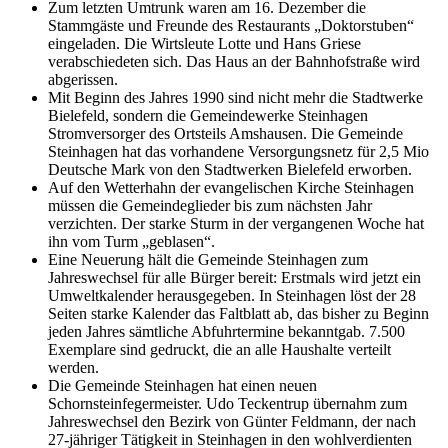
Zum letzten Umtrunk waren am 16. Dezember die
Stammgäste und Freunde des Restaurants „Doktorstuben“
eingeladen. Die Wirtsleute Lotte und Hans Griese
verabschiedeten sich. Das Haus an der Bahnhofstraße wird
abgerissen.
Mit Beginn des Jahres 1990 sind nicht mehr die Stadtwerke
Bielefeld, sondern die Gemeindewerke Steinhagen
Stromversorger des Ortsteils Amshausen. Die Gemeinde
Steinhagen hat das vorhandene Versorgungsnetz für 2,5 Mio
Deutsche Mark von den Stadtwerken Bielefeld erworben.
Auf den Wetterhahn der evangelischen Kirche Steinhagen
müssen die Gemeindeglieder bis zum nächsten Jahr
verzichten. Der starke Sturm in der vergangenen Woche hat
ihn vom Turm „geblasen“.
Eine Neuerung hält die Gemeinde Steinhagen zum
Jahreswechsel für alle Bürger bereit: Erstmals wird jetzt ein
Umweltkalender herausgegeben. In Steinhagen löst der 28
Seiten starke Kalender das Faltblatt ab, das bisher zu Beginn
jeden Jahres sämtliche Abfuhrtermine bekanntgab. 7.500
Exemplare sind gedruckt, die an alle Haushalte verteilt
werden.
Die Gemeinde Steinhagen hat einen neuen
Schornsteinfegermeister. Udo Teckentrup übernahm zum
Jahreswechsel den Bezirk von Günter Feldmann, der nach
27-jähriger Tätigkeit in Steinhagen in den wohlverdienten