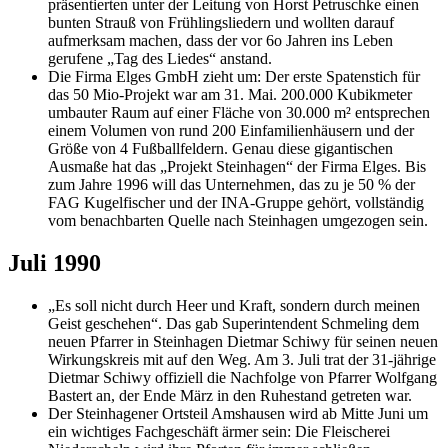
präsentierten unter der Leitung von Horst Petruschke einen
bunten Strauß von Frühlingsliedern und wollten darauf
aufmerksam machen, dass der vor 6o Jahren ins Leben
gerufene „Tag des Liedes“ anstand.
Die Firma Elges GmbH zieht um: Der erste Spatenstich für
das 50 Mio-Projekt war am 31. Mai. 200.000 Kubikmeter
umbauter Raum auf einer Fläche von 30.000 m² entsprechen
einem Volumen von rund 200 Einfamilienhäusern und der
Größe von 4 Fußballfeldern. Genau diese gigantischen
Ausmaße hat das „Projekt Steinhagen“ der Firma Elges. Bis
zum Jahre 1996 will das Unternehmen, das zu je 50 % der
FAG Kugelfischer und der INA-Gruppe gehört, vollständig
vom benachbarten Quelle nach Steinhagen umgezogen sein.
Juli 1990
„Es soll nicht durch Heer und Kraft, sondern durch meinen
Geist geschehen“. Das gab Superintendent Schmeling dem
neuen Pfarrer in Steinhagen Dietmar Schiwy für seinen neuen
Wirkungskreis mit auf den Weg. Am 3. Juli trat der 31-jährige
Dietmar Schiwy offiziell die Nachfolge von Pfarrer Wolfgang
Bastert an, der Ende März in den Ruhestand getreten war.
Der Steinhagener Ortsteil Amshausen wird ab Mitte Juni um
ein wichtiges Fachgeschäft ärmer sein: Die Fleischerei