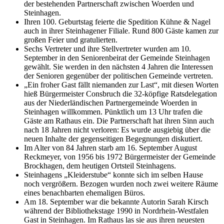
der bestehenden Partnerschaft zwischen Woerden und
Steinhagen.
Ihren 100. Geburtstag feierte die Spedition Kühne & Nagel
auch in ihrer Steinhagener Filiale. Rund 800 Gäste kamen zur
großen Feier und gratulierten.
Sechs Vertreter und ihre Stellvertreter wurden am 10.
September in den Seniorenbeirat der Gemeinde Steinhagen
gewählt. Sie werden in den nächsten 4 Jahren die Interessen
der Senioren gegenüber der politischen Gemeinde vertreten.
„Ein froher Gast fällt niemanden zur Last“, mit diesen Worten
hieß Bürgermeister Consbruch die 32-köpfige Ratsdelegation
aus der Niederländischen Partnergemeinde Woerden in
Steinhagen willkommen. Pünktlich um 13 Uhr trafen die
Gäste am Rathaus ein. Die Partnerschaft hat ihren Sinn auch
nach 18 Jahren nicht verloren: Es wurde ausgiebig über die
neuen Inhalte der gegenseitigen Begegnungen diskutiert.
Im Alter von 84 Jahren starb am 16. September August
Reckmeyer, von 1956 bis 1972 Bürgermeister der Gemeinde
Brockhagen, dem heutigen Ortsteil Steinhagens.
Steinhagens „Kleiderstube“ konnte sich im selben Hause
noch vergrößern. Bezogen wurden noch zwei weitere Räume
eines benachbarten ehemaligen Büros.
Am 18. September war die bekannte Autorin Sarah Kirsch
während der Bibliothekstage 1990 in Nordrhein-Westfalen
Gast in Steinhagen. Im Rathaus las sie aus ihren neuesten