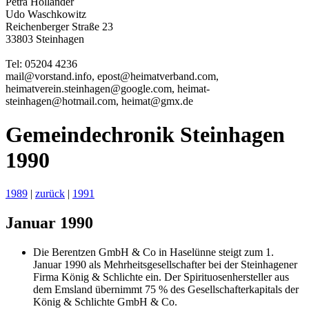
Petra Holländer
Udo Waschkowitz
Reichenberger Straße 23
33803 Steinhagen
Tel: 05204 4236
mail@vorstand.
info
, epost
@heimat
verband.com,
heimat
verein
.steinhagen@google.com, heimat
-
steinhagen
@hotmail.com, heimat@gmx
.de
Gemeindechronik Steinhagen
1990
1989
|
zurück
|
1991
Januar 1990
Die Berentzen GmbH & Co in Haselünne steigt zum 1.
Januar 1990 als Mehrheitsgesellschafter bei der Steinhagener
Firma König & Schlichte ein. Der Spirituosenhersteller aus
dem Emsland übernimmt 75 % des Gesellschafterkapitals der
König & Schlichte GmbH & Co.