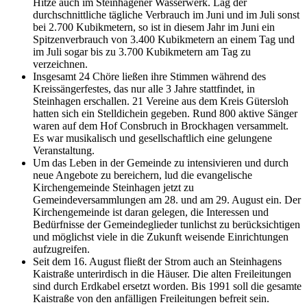
Hitze auch im Steinhagener Wasserwerk. Lag der
durchschnittliche tägliche Verbrauch im Juni und im Juli sonst
bei 2.700 Kubikmetern, so ist in diesem Jahr im Juni ein
Spitzenverbrauch von 3.400 Kubikmetern an einem Tag und
im Juli sogar bis zu 3.700 Kubikmetern am Tag zu
verzeichnen.
Insgesamt 24 Chöre ließen ihre Stimmen während des
Kreissängerfestes, das nur alle 3 Jahre stattfindet, in
Steinhagen erschallen. 21 Vereine aus dem Kreis Gütersloh
hatten sich ein Stelldichein gegeben. Rund 800 aktive Sänger
waren auf dem Hof Consbruch in Brockhagen versammelt.
Es war musikalisch und gesellschaftlich eine gelungene
Veranstaltung.
Um das Leben in der Gemeinde zu intensivieren und durch
neue Angebote zu bereichern, lud die evangelische
Kirchengemeinde Steinhagen jetzt zu
Gemeindeversammlungen am 28. und am 29. August ein. Der
Kirchengemeinde ist daran gelegen, die Interessen und
Bedürfnisse der Gemeindeglieder tunlichst zu berücksichtigen
und möglichst viele in die Zukunft weisende Einrichtungen
aufzugreifen.
Seit dem 16. August fließt der Strom auch an Steinhagens
Kaistraße unterirdisch in die Häuser. Die alten Freileitungen
sind durch Erdkabel ersetzt worden. Bis 1991 soll die gesamte
Kaistraße von den anfälligen Freileitungen befreit sein.