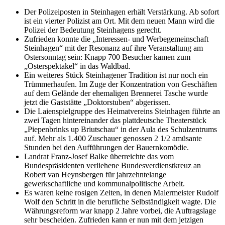
Der Polizeiposten in Steinhagen erhält Verstärkung. Ab sofort
ist ein vierter Polizist am Ort. Mit dem neuen Mann wird die
Polizei der Bedeutung Steinhagens gerecht.
Zufrieden konnte die „Interessen- und Werbegemeinschaft
Steinhagen“ mit der Resonanz auf ihre Veranstaltung am
Ostersonntag sein: Knapp 700 Besucher kamen zum
„Osterspektakel“ in das Waldbad.
Ein weiteres Stück Steinhagener Tradition ist nur noch ein
Trümmerhaufen. Im Zuge der Konzentration von Geschäften
auf dem Gelände der ehemaligen Brennerei Tasche wurde
jetzt die Gaststätte „Doktorstuben“ abgerissen.
Die Laienspielgruppe des Heimatvereins Steinhagen führte an
zwei Tagen hintereinander das plattdeutsche Theaterstück
„Piepenbrinks up Briutschau“ in der Aula des Schulzentrums
auf. Mehr als 1.400 Zuschauer genossen 2 1/2 amüsante
Stunden bei den Aufführungen der Bauernkomödie.
Landrat Franz-Josef Balke überreichte das vom
Bundespräsidenten verliehene Bundesverdienstkreuz an
Robert van Heynsbergen für jahrzehntelange
gewerkschaftliche und kommunalpolitische Arbeit.
Es waren keine rosigen Zeiten, in denen Malermeister Rudolf
Wolf den Schritt in die berufliche Selbständigkeit wagte. Die
Währungsreform war knapp 2 Jahre vorbei, die Auftragslage
sehr bescheiden. Zufrieden kann er nun mit dem jetzigen