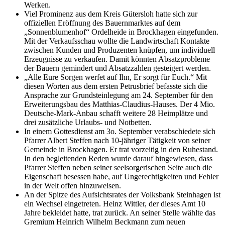
Werken.
Viel Prominenz aus dem Kreis Gütersloh hatte sich zur
offiziellen Eröffnung des Bauernmarktes auf dem
„Sonnenblumenhof“ Ordelheide in Brockhagen eingefunden.
Mit der Verkaufsschau wollte die Landwirtschaft Kontakte
zwischen Kunden und Produzenten knüpfen, um individuell
Erzeugnisse zu verkaufen. Damit könnten Absatzprobleme
der Bauern gemindert und Absatzzahlen gesteigert werden.
„Alle Eure Sorgen werfet auf Ihn, Er sorgt für Euch.“ Mit
diesen Worten aus dem ersten Petrusbrief befasste sich die
Ansprache zur Grundsteinlegung am 24. September für den
Erweiterungsbau des Matthias-Claudius-Hauses. Der 4 Mio.
Deutsche-Mark-Anbau schafft weitere 28 Heimplätze und
drei zusätzliche Urlaubs- und Notbetten.
In einem Gottesdienst am 3o. September verabschiedete sich
Pfarrer Albert Steffen nach 10-jähriger Tätigkeit von seiner
Gemeinde in Brockhagen. Er trat vorzeitig in den Ruhestand.
In den begleitenden Reden wurde darauf hingewiesen, dass
Pfarrer Steffen neben seiner seelsorgerischen Seite auch die
Eigenschaft besessen habe, auf Ungerechtigkeiten und Fehler
in der Welt offen hinzuweisen.
An der Spitze des Aufsichtsrates der Volksbank Steinhagen ist
ein Wechsel eingetreten. Heinz Wittler, der dieses Amt 10
Jahre bekleidet hatte, trat zurück. An seiner Stelle wählte das
Gremium Heinrich Wilhelm Beckmann zum neuen