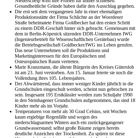
Niederschelp wird ihre Pforten für immer schließen.
Gesundheitliche Gründe haben dafür den Ausschlag gegeben.
Die erst seit dem vergangenen Jahr in einer ehemaligen
Produktionsstätte der Firma Schlichte an der Woerdener
Straße beheimatete Firma Goldbecker hat den ersten Schritt
zu einem DDR-Geschäft hinter sich gebracht. Gemeinsam mit
dem in Berlin-Köpenick sitzenden DDR-Unternehmen IWG
(Ingenieurbetrieb für Wissenschaftlichen Gerätebau) wurde
die Betriebsgesellschaft Goldbecker/IWG ins Leben gerufen.
Das neue Unternehmen soll die Produktions und
Marketinginteressen für den Europäischen und
Osteuropäischen Raum vertreten.
Marie Kranzmann, die älteste Bürgerin des Kreises Gütersloh
ist am 23. Juni verstorben. Am 15. Januar feierte sie noch die
Vollendung ihres 105. Lebensjahres.
Der Abwärtstrend, dass immer weniger Kinder jährlich in die
Grundschulen eingeschult werden, scheint nun gebrochen zu
sein. Insgesamt 195 Erstklässler werden zum Schuljahr 1990
in den Steinhagener Grundschulen aufgenommen, das sind 18
Kinder mehr als im Vorjahr.
Temperaturen von mehr als 30 Grad Celsius, seit Wochen
kaum ergiebige Regenfälle und wegen des
niederschlagsarmen Winters auch ein zurückgegangener
Grundwasserstand; selbst große Bäume zeigen bereits
deutliche Anzeichen der Trockenheit. Zu spüren ist diese