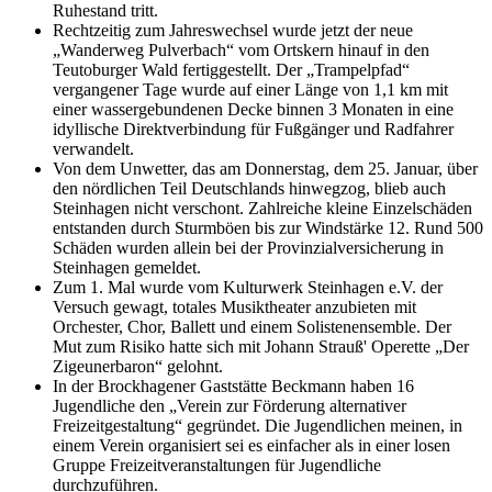
Ruhestand tritt.
Rechtzeitig zum Jahreswechsel wurde jetzt der neue
„Wanderweg Pulverbach“ vom Ortskern hinauf in den
Teutoburger Wald fertiggestellt. Der „Trampelpfad“
vergangener Tage wurde auf einer Länge von 1,1 km mit
einer wassergebundenen Decke binnen 3 Monaten in eine
idyllische Direktverbindung für Fußgänger und Radfahrer
verwandelt.
Von dem Unwetter, das am Donnerstag, dem 25. Januar, über
den nördlichen Teil Deutschlands hinwegzog, blieb auch
Steinhagen nicht verschont. Zahlreiche kleine Einzelschäden
entstanden durch Sturmböen bis zur Windstärke 12. Rund 500
Schäden wurden allein bei der Provinzialversicherung in
Steinhagen gemeldet.
Zum 1. Mal wurde vom Kulturwerk Steinhagen e.V. der
Versuch gewagt, totales Musiktheater anzubieten mit
Orchester, Chor, Ballett und einem Solistenensemble. Der
Mut zum Risiko hatte sich mit Johann Strauß' Operette „Der
Zigeunerbaron“ gelohnt.
In der Brockhagener Gaststätte Beckmann haben 16
Jugendliche den „Verein zur Förderung alternativer
Freizeitgestaltung“ gegründet. Die Jugendlichen meinen, in
einem Verein organisiert sei es einfacher als in einer losen
Gruppe Freizeitveranstaltungen für Jugendliche
durchzuführen.