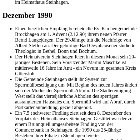
im Heimathaus Steinhagen.
Dezember 1990
Einen herzlichen Empfang bereitete die Ev. Kirchengemeinde
Brockhagen am 1. Advent (2.12.90) ihrem neuen Pfarrer
Bernd Langejürgen. Der 29-Jährige tritt die Nachfolge von
Albert Steffen an. Der gebürtige Bad Oeynhausener studierte
Theologie: in Bethel, Bonn und Bochum.
Der Heimatverein Steinhagen feiert in diesem Monat sein 20-
jähriges Bestehen. Sein Vorsitzender Martin Maschke ist
mittlerweile 16 Jahre im Amt - ein Novum im gesamten Kreis
Gütersloh.
Die Gemeinde Steinhagen stellt ihr System zur
Sperrmüllbeseitigung um. Mit Beginn des neuen Jahres ändert
sich der Modus der Sperrmüll-Abfuhr. Die Städtereinigung
West stellt das vierteljährliche Abholen des sperrigen
ausrangierten Hausrates ein. Sperrmüll wird auf Abruf, durch
Postkartenanmeldung, gezielt abgeholt.
Ein 7,5 t schwerer Findling ziert seit dem 8. Dezember den
Vorplatz des Heimathauses Steinhagen. Gestiftet war der zu
einem Brunnquell umgearbeitete Findling von der
Commerzbank in Steinhagen, die 1990 das 25-jährige
Bestehen ihrer Filiale in Steinhagen feierte.