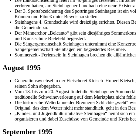
Die Landbachsiedlung feiert ihr 40-jähriges Bestehen: Im Jah
verloren hatten, am Steinhagener Landbach eine neue Existenz
Der 3. Sportabzeichentag des Sportringes Steinhagen ist ein 
Können und Fitneß unter Beweis zu stellen.
Steinhagens 4. Grundschule wird dreizügig errichtet. Diesen
die Gemeinde zu.
Der Männerchor „Belcanto“ gibt sein diesjähriges Sommerkonz
und Kunstschule Bielefeld begeistert.
Die Sängergemeinschaft Steinhagen unternimmt eine Konzertreise
Sängergemeinschaft Steinhagen ein begeistertes Resümee.
Sommerzeit - Ferienzeit: In Steinhagen brechen die alljährliche
August 1995
Generationswechsel in der Fleischerei Kietsch. Hubert Kietsch j
seinen Sohn abgegeben.
Vom 18. bis zum 20. August findet die Steinhagener Sommerkirm
traditionelle Schweineverlosung auf dem Marktplatz nicht fehle
Die historische Wetterfahne der Brennerei Schlichte „weht“ w
Original, das dem Wetter nicht mehr standhielt, geht in den Be
„Kinder- und Jugendkulturinitiative Steinhagen“ nennt sich ein
organisieren und dabei Zuschüsse von Gemeinde und Kreis bea
September 1995