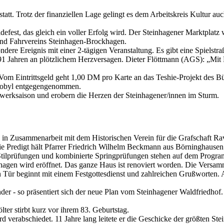
att. Trotz der finanziellen Lage gelingt es dem Arbeitskreis Kultur auc
efest, das gleich ein voller Erfolg wird. Der Steinhagener Marktplatz
 und Fahrvereins Steinhagen-Brockhagen.
dere Ereignis mit einer 2-tägigen Veranstaltung. Es gibt eine Spielstra
1 Jahren an plötzlichem Herzversagen. Dieter Flöttmann (AGS): „Mit Pa
Eintrittsgeld geht 1,00 DM pro Karte an das Teshie-Projekt des Bür
rnobyl entgegengenommen.
werksaison und erobern die Herzen der Steinhagener/innen im Sturm.
 in Zusammenarbeit mit dem Historischen Verein für die Grafschaft Rave
 Die Predigt hält Pfarrer Friedrich Wilhelm Beckmann aus Börninghausen
 Stilprüfungen und kombinierte Springprüfungen stehen auf dem Progra
agen wird eröffnet. Das ganze Haus ist renoviert worden. Die Versam
n Tür beginnt mit einem Festgottesdienst und zahlreichen Grußworten.
r - so präsentiert sich der neue Plan vom Steinhagener Waldfriedhof. N
ter stirbt kurz vor ihrem 83. Geburtstag.
d verabschiedet. 11 Jahre lang leitete er die Geschicke der größten St