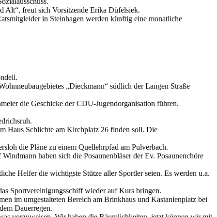
Sozialausschuss.
lt“, freut sich Vorsitzende Erika Düfelsiek.
smitgleider in Steinhagen werden künftig eine monatliche
ndell.
s Wohnneubaugebietes „Dieckmann“ südlich der Langen Straße
einmeier die Geschicke der CDU-Jugendorganisation führen.
edrichsruh.
im Haus Schlichte am Kirchplatz 26 finden soll. Die
rsloh die Pläne zu einem Quellehrpfad am Pulverbach.
lf Windmann haben sich die Posaunenbläser der Ev. Posaunenchöre
che Helfer die wichtigste Stütze aller Sportler seien. Es werden u.a.
das Sportvereinigungsschiff wieder auf Kurs bringen.
ahmen im umgestalteten Bereich am Brinkhaus und Kastanienplatz bei
endem Dauerregen.
was vorzuweisen. Wir haben die Räumlichkeiten, jetzt können wir mit