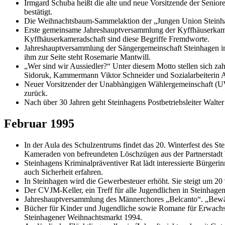
Irmgard Schuba heißt die alte und neue Vorsitzende der Senio
bestätigt.
Die Weihnachtsbaum-Sammelaktion der „Jungen Union Steinhag
Erste gemeinsame Jahreshauptversammlung der Kyffhäuserkame
Kyffhäuserkameradschaft sind diese Begriffe Fremdworte.
Jahreshauptversammlung der Sängergemeinschaft Steinhagen im B
ihm zur Seite steht Rosemarie Mantwill.
„Wer sind wir Aussiedler?“ Unter diesem Motto stellen sich za
Sidoruk, Kammermann Viktor Schneider und Sozialarbeiterin A
Neuer Vorsitzender der Unabhängigen Wählergemeinschaft (UW
zurück.
Nach über 30 Jahren geht Steinhagens Postbetriebsleiter Walt
Februar 1995
In der Aula des Schulzentrums findet das 20. Winterfest des 
Kameraden von befreundeten Löschzügen aus der Partnerstadt
Steinhagens Kriminalpräventiver Rat lädt interessierte Bürger
auch Sicherheit erfahren.
In Steinhagen wird die Gewerbesteuer erhöht. Sie steigt um 2
Der CVJM-Keller, ein Treff für alle Jugendlichen in Steinhagen
Jahreshauptversammlung des Männerchores „Belcanto“. „Bewäh
Bücher für Kinder und Jugendliche sowie Romane für Erwachs
Steinhagener Weihnachtsmarkt 1994.