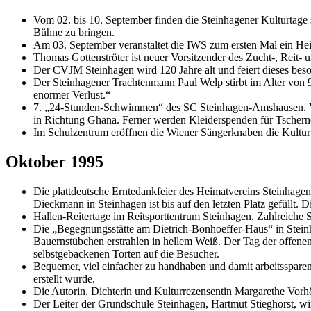
Vom 02. bis 10. September finden die Steinhagener Kulturtage st
Bühne zu bringen.
Am 03. September veranstaltet die IWS zum ersten Mal ein Heid
Thomas Gottenströter ist neuer Vorsitzender des Zucht-, Reit-
Der CVJM Steinhagen wird 120 Jahre alt und feiert dieses beson
Der Steinhagener Trachtenmann Paul Welp stirbt im Alter von 9
enormer Verlust.“
7. „24-Stunden-Schwimmen“ des SC Steinhagen-Amshausen. Vom 
in Richtung Ghana. Ferner werden Kleiderspenden für Tsche
Im Schulzentrum eröffnen die Wiener Sängerknaben die Kultur
Oktober 1995
Die plattdeutsche Erntedankfeier des Heimatvereins Steinhagen
Dieckmann in Steinhagen ist bis auf den letzten Platz gefüllt.
Hallen-Reitertage im Reitsporttentrum Steinhagen. Zahlreiche
Die „Begegnungsstätte am Dietrich-Bonhoeffer-Haus“ in Steinh
Bauernstübchen erstrahlen in hellem Weiß. Der Tag der offene
selbstgebackenen Torten auf die Besucher.
Bequemer, viel einfacher zu handhaben und damit arbeitssparende
erstellt wurde.
Die Autorin, Dichterin und Kulturrezensentin Margarethe Vorhöl
Der Leiter der Grundschule Steinhagen, Hartmut Stieghorst, wir