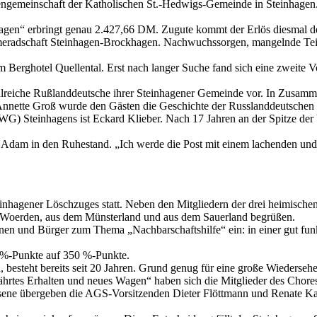
rengemeinschaft der Katholischen St.-Hedwigs-Gemeinde in Steinhagen
en“ erbringt genau 2.427,66 DM. Zugute kommt der Erlös diesmal de
radschaft Steinhagen-Brockhagen. Nachwuchssorgen, mangelnde Teilna
erghotel Quellental. Erst nach langer Suche fand sich eine zweite Vo
hlreiche Rußlanddeutsche ihrer Steinhagener Gemeinde vor. In Zusamme
nnette Groß wurde den Gästen die Geschichte der Russlanddeutschen a
G) Steinhagens ist Eckard Klieber. Nach 17 Jahren an der Spitze de
er Adam in den Ruhestand. „Ich werde die Post mit einem lachenden u
Steinhagener Löschzuges statt. Neben den Mitgliedern der drei heimisc
 Woerden, aus dem Münsterland und aus dem Sauerland begrüßen.
innen und Bürger zum Thema „Nachbarschaftshilfe“ ein: in einer gut f
0 %-Punkte auf 350 %-Punkte.
, besteht bereits seit 20 Jahren. Grund genug für eine große Wiederseh
rtes Erhalten und neues Wagen“ haben sich die Mitglieder des Chore
ene übergeben die AGS-Vorsitzenden Dieter Flöttmann und Renate Kam