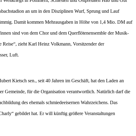
iten Weltkriegs in Pommern, Schlesien und Ostpreußen Hab und Gut
nsbachstadion an um in den Disziplinen Wurf, Sprung und Lauf
einstimmig. Damit kommen Mehrausgaben in Höhe von 1,4 Mio. DM auf
er/innen sind von dem Chor und dem Querflötenensemble der Musik-
he Reise“, zieht Karl Heinz Volkmann, Vorsitzender der
ser, Luft.
Hubert Kietsch sen., seit 40 Jahren im Geschäft, hat den Laden an
r Gemeinde, für die Organisation verantwortlich. Natürlich darf die
 Nachbildung des ehemals schmiedeeisernen Wahrzeichens. Das
harly“ gebildet hat. Er will künftig größere Veranstaltungen