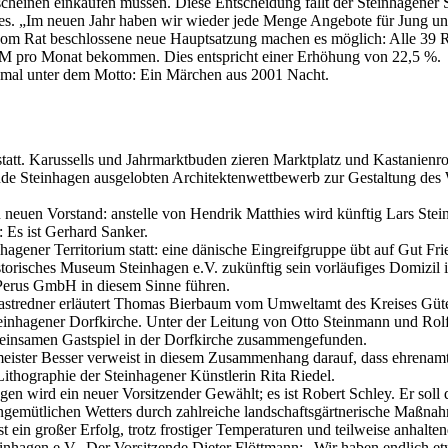
scheinen einkaufen müssen. Diese Entscheidung fällt der Steinhagener 
 „Im neuen Jahr haben wir wieder jede Menge Angebote für Jung und A
m Rat beschlossene neue Hauptsatzung machen es möglich: Alle 39 Rat
M pro Monat bekommen. Dies entspricht einer Erhöhung von 22,5 %.
esmal unter dem Motto: Ein Märchen aus 2001 Nacht.
statt. Karussells und Jahrmarktbuden zieren Marktplatz und Kastanienro
nde Steinhagen ausgelobten Architektenwettbewerb zur Gestaltung de
n neuen Vorstand: anstelle von Hendrik Matthies wird künftig Lars St
 Es ist Gerhard Sanker.
gener Territorium statt: eine dänische Eingreifgruppe übt auf Gut Fri
storisches Museum Steinhagen e.V. zukünftig sein vorläufiges Domizil 
Perus GmbH in diesem Sinne führen.
astredner erläutert Thomas Bierbaum vom Umweltamt des Kreises Güte
Steinhagener Dorfkirche. Unter der Leitung von Otto Steinmann und Ro
einsamen Gastspiel in der Dorfkirche zusammengefunden.
rmeister Besser verweist in diesem Zusammenhang darauf, dass ehrenamtli
 Lithographie der Steinhagener Künstlerin Rita Riedel.
n wird ein neuer Vorsitzender Gewählt; es ist Robert Schley. Er soll 
 ungemütlichen Wetters durch zahlreiche landschaftsgärtnerische Maßn
 ein großer Erfolg, trotz frostiger Temperaturen und teilweise anhalt
hagen e.V.. Der Vorsitzende Dieter Flöttmann: „Wir haben endlich et