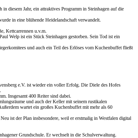
h in diesem Jahr, ein attraktives Programm in Steinhagen auf die
 wurde in eine blühende Heidelandschaft verwandelt.
ße, Kettcarrennen u.v.m.
ul Welp ist ein Stück Steinhagen gestorben. Sein Tod ist ein
gerkomitees und auch ein Teil des Erlöses vom Kuchenbuffet fließt
nsberg e.V. ist wieder ein voller Erfolg. Die Diele des Hofes
.
mm. Insgesamt 400 Reiter sind dabei.
mlungsräume und auch der Keller mit seinem rustikalen
 Außerdem wartet ein großes Kuchenbuffet mit mehr als 60
eu ist der Plan insbesondere, weil er erstmalig in Westfalen digital
einhagener Grundschule. Er wechselt in die Schulverwaltung.