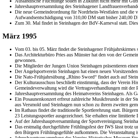
Ausländische Flüchtlinge sollen in Zukunft nicht mehr mit Gut
Jahreshauptversammlung des Steinhagener Landfrauenverbandes.
Die neue Gemeindeordnung für Nordrhein-Westfalen und die vo
Aufwandsentschädigung von 310,00 DM statt bisher 240,00 D
Zum 30. Mal findet in Steinhagen der BdV-Karneval statt. Di
März 1995
Vom 03. bis 05. März findet die Steinhagener Frühjahrskirmes 
Das Architekturbüro Pries aus Münster hat den von der Gemei
gewonnen.
Die Mitglieder der Jungen Union Steinhagen präsentieren eine
Der Angelsportverein Steinhagen hat einen neuen Vorsitzenden:
Die Nato-Frühjahrsübung „Rhino Sword“ findet auch auf Steinha
Der Kulturausschuss beschließt einstimmig, dass der Verein Hi
Gemeindeverwaltung wird die Vertragsverhandlungen mit der 
Jahreshauptversammlung des Heimatvereins Steinhagen. Als G
Ein Posaunenkonzert erfreut zahlreiche Musikfreunde in der 
aus Versmold und Steinhagen nun schon zu ihrem zweiten gem
Im Rathaus findet die traditionelle Sportlerehrung statt. Bürge
23 Leistungssportler ausgezeichnet. Sie erhalten eine limitierte
Auf der Jahreshauptversammlung der Sportvereinigung Steinhage
Das erstmalig durchgeführte Frühlingsfest der IWS lässt trotz
den Bürgern Frühlingsgefühle aufkommen. Die Veranstaltung ist
Jahreshauptversammlung des Vereins Historisches Museum Stein