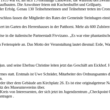
re 1955 war es, als sich 15 ehemalige Landwirte, die während des zwe
 aufbauten. Die Anwohner feiern mit Kuchenbuffet und Grillparty.
voller Erfolg. Genau 130 Teilnehmerinnen und Teilnehmer treten im Cro
 Beschluss fassen die Mitglieder des Rates der Gemeinde Steinhagen 
ert im Garten des Herrenhauses in der Patthorst. Mehr als 600 Zuhör
 in die italienische Partnerstadt Fivvizano. „Es war eine phantastisc
n Ferienspiele an. Das Motto der Veranstaltung lautet diesmal: Erde, Was
un. und seine Ehefrau Christine leiten jetzt das Geschäft am Eickhof. 
es statt. Erstmals ist Uwe Schräder, Mitarbeiter des Ordnungsamtes de
n.
ieder über dem Gebäude am Kirchplatz 26. Es ist eine originalgetreue
sitz des Museumsvereins über.
 Kreis von Interessenten, der sich jetzt im Jugendzentrum „Checkpoint C
ntragen .