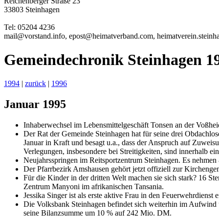
Reichenberger Straße 23
33803 Steinhagen
Tel: 05204 4236
mail@vorstand.
info
, epost
@heimat
verband.com, heimat
verein
.stein
Gemeindechronik Steinhagen 1
1994
|
zurück
|
1996
Januar 1995
Inhaberwechsel im Lebensmittelgeschäft Tonsen an der Voßheid
Der Rat der Gemeinde Steinhagen hat für seine drei Obdachlosen
Januar in Kraft und besagt u.a., dass der Anspruch auf Zuweisu
Verlegungen, insbesondere bei Streitigkeiten, sind innerhalb ei
Neujahrsspringen im Reitsportzentrum Steinhagen. Es nehmen 
Der Pfarrbezirk Amshausen gehört jetzt offiziell zur Kircheng
Für die Kinder in der dritten Welt machen sie sich stark? 16 
Zentrum Manyoni im afrikanischen Tansania.
Jessika Singer ist als erste aktive Frau in den Feuerwehrdienst 
Die Volksbank Steinhagen befindet sich weiterhin im Aufwind u
seine Bilanzsumme um 10 % auf 242 Mio. DM.