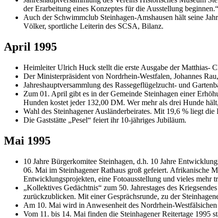
der Erarbeitung eines Konzeptes für die Ausstellung beginnen.
Auch der Schwimmclub Steinhagen-Amshausen hält seine Jahresh
Völker, sportliche Leiterin des SCSA, Bilanz.
April 1995
Heimleiter Ulrich Huck stellt die erste Ausgabe der Matthias- 
Der Ministerpräsident von Nordrhein-Westfalen, Johannes Rau,
Jahreshauptversammlung des Rassegeflügelzucht- und Gartenbau
Zum 01. April gibt es in der Gemeinde Steinhagen einer Erhöhu
Hunden kostet jeder 132,00 DM. Wer mehr als drei Hunde hält,
Wahl des Steinhagener Ausländerbeirates. Mit 19,6 % liegt die
Die Gaststätte „Pesel“ feiert ihr 10-jähriges Jubiläum.
Mai 1995
10 Jahre Bürgerkomitee Steinhagen, d.h. 10 Jahre Entwicklungs
06. Mai im Steinhagener Rathaus groß gefeiert. Afrikanische M
Entwicklungsprojekten, eine Fotoausstellung und vieles mehr t
„Kollektives Gedächtnis“ zum 50. Jahrestages des Kriegsendes
zurückzublicken. Mit einer Gesprächsrunde, zu der Steinhagene
Am 10. Mai wird in Anwesenheit des Nordrhein-Westfälsichen K
Vom 11. bis 14. Mai finden die Steinhagener Reitertage 1995 sta