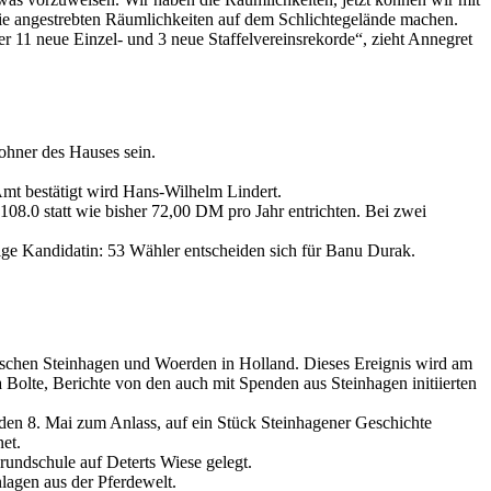
 die angestrebten Räumlichkeiten auf dem Schlichtegelände machen.
11 neue Einzel- und 3 neue Staffelvereinsrekorde“, zieht Annegret
wohner des Hauses sein.
mt bestätigt wird Hans-Wilhelm Lindert.
108.0 statt wie bisher 72,00 DM pro Jahr entrichten. Bei zwei
zige Kandidatin: 53 Wähler entscheiden sich für Banu Durak.
zwischen Steinhagen und Woerden in Holland. Dieses Ereignis wird am
Bolte, Berichte von den auch mit Spenden aus Steinhagen initiierten
den 8. Mai zum Anlass, auf ein Stück Steinhagener Geschichte
et.
undschule auf Deterts Wiese gelegt.
nlagen aus der Pferdewelt.