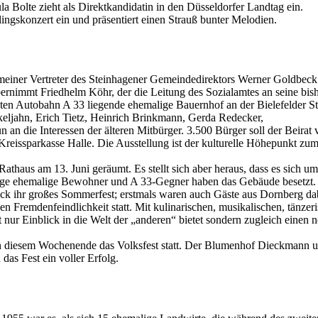
 Bolte zieht als Direktkandidatin in den Düsseldorfer Landtag ein.
ngskonzert ein und präsentiert einen Strauß bunter Melodien.
emeiner Vertreter des Steinhagener Gemeindedirektors Werner Goldbec
rnimmt Friedhelm Köhr, der die Leitung des Sozialamtes an seine bisher
ten Autobahn A 33 liegende ehemalige Bauernhof an der Bielefelder St
keljahn, Erich Tietz, Heinrich Brinkmann, Gerda Redecker,
 die Interessen der älteren Mitbürger. 3.500 Bürger soll der Beirat ve
Kreissparkasse Halle. Die Ausstellung ist der kulturelle Höhepunkt z
aus am 13. Juni geräumt. Es stellt sich aber heraus, dass es sich um
ige ehemalige Bewohner und A 33-Gegner haben das Gebäude besetzt.
eck ihr großes Sommerfest; erstmals waren auch Gäste aus Dornberg da
en Fremdenfeindlichkeit statt. Mit kulinarischen, musikalischen, tänze
nur Einblick in die Welt der „anderen“ bietet sondern zugleich einen 
et an diesem Wochenende das Volksfest statt. Der Blumenhof Dieckman
das Fest ein voller Erfolg.