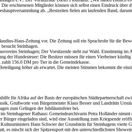
“ Die erschienenen Mitglieder können sich selbst einen Eindruck über
auptversammlung ab. „Bestzeiten fielen am laufenden Band, darunter 
Claudius-Haus-Zeitung vor. Die Zeitung soll ein Sprachrohr für die Be
 besucht Steinhagen.
vereins Steinhagen; Der Vorsitzende steht zur Wahl. Einstimmig im A
ng der Hundesteuer: Die Besitzer müssen für einen Vierbeiner künftig 
 zahlt 156.0 DM pro Tier in die Gemeindekasse.
 Beteiligung höher als erwartet. Die meisten Stimmen bekommt die ein
hilfe für Afrika auf der Basis der europäischen Städtepartnerschaft 
usik, Grußworte von Bürgermeister Klaus Besser und Landrätin Ursula 
ragen zum Gelingen der Jubiläumsfeier bei.
 im Steinhagener Rathaus: Gemeindearchivarin Petra Holländer nimmt 
r Bürger eingeladen sind, wird eine Ausstellung zum Kriegsende eröffn
ultusministers Hans Schwier der Grundstein für Steinhagens vierte Gr
tt, es mischt sich der Spitzensport mit den unterschiedlichsten Showei