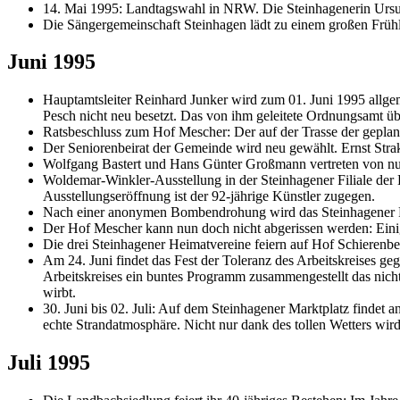
14. Mai 1995: Landtagswahl in NRW. Die Steinhagenerin Ursula
Die Sängergemeinschaft Steinhagen lädt zu einem großen Frühli
Juni 1995
Hauptamtsleiter Reinhard Junker wird zum 01. Juni 1995 allg
Pesch nicht neu besetzt. Das von ihm geleitete Ordnungsamt übe
Ratsbeschluss zum Hof Mescher: Der auf der Trasse der geplan
Der Seniorenbeirat der Gemeinde wird neu gewählt. Ernst Stra
Wolfgang Bastert und Hans Günter Großmann vertreten von nun an
Woldemar-Winkler-Ausstellung in der Steinhagener Filiale der 
Ausstellungseröffnung ist der 92-jährige Künstler zugegen.
Nach einer anonymen Bombendrohung wird das Steinhagener Rath
Der Hof Mescher kann nun doch nicht abgerissen werden: Ein
Die drei Steinhagener Heimatvereine feiern auf Hof Schierenb
Am 24. Juni findet das Fest der Toleranz des Arbeitskreises geg
Arbeitskreises ein buntes Programm zusammengestellt das nicht 
wirbt.
30. Juni bis 02. Juli: Auf dem Steinhagener Marktplatz find
echte Strandatmosphäre. Nicht nur dank des tollen Wetters wird 
Juli 1995