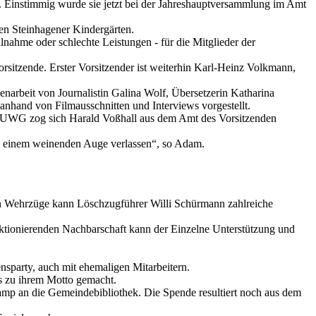
. Einstimmig wurde sie jetzt bei der Jahreshauptversammlung im Amt
n Steinhagener Kindergärten.
hme oder schlechte Leistungen - für die Mitglieder der
rsitzende. Erster Vorsitzender ist weiterhin Karl-Heinz Volkmann,
narbeit von Journalistin Galina Wolf, Übersetzerin Katharina
nhand von Filmausschnitten und Interviews vorgestellt.
r UWG zog sich Harald Voßhall aus dem Amt des Vorsitzenden
nd einem weinenden Auge verlassen“, so Adam.
hen Wehrzüge kann Löschzugführer Willi Schürmann zahlreiche
unktionierenden Nachbarschaft kann der Einzelne Unterstützung und
ensparty, auch mit ehemaligen Mitarbeitern.
s zu ihrem Motto gemacht.
p an die Gemeindebibliothek. Die Spende resultiert noch aus dem