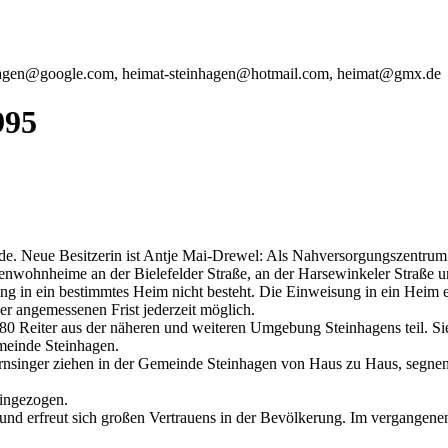
hagen@google.com, heimat
-steinhagen
@hotmail.com, heimat@gmx
.de
995
e. Neue Besitzerin ist Antje Mai-Drewel: Als Nahversorgungszentrum h
wohnheime an der Bielefelder Straße, an der Harsewinkeler Straße und 
ng in ein bestimmtes Heim nicht besteht. Die Einweisung in ein Heim e
ner angemessenen Frist jederzeit möglich.
80 Reiter aus der näheren und weiteren Umgebung Steinhagens teil. S
emeinde Steinhagen.
Sternsinger ziehen in der Gemeinde Steinhagen von Haus zu Haus, segne
eingezogen.
nd erfreut sich großen Vertrauens in der Bevölkerung. Im vergangenen 