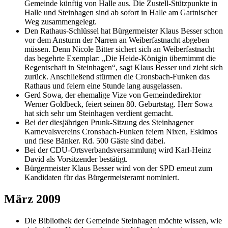
Gemeinde künftig von Halle aus. Die Zustell-Stützpunkte in
Halle und Steinhagen sind ab sofort in Halle am Gartnischer
Weg zusammengelegt.
Den Rathaus-Schlüssel hat Bürgermeister Klaus Besser schon
vor dem Ansturm der Narren an Weiberfastnacht abgeben
müssen. Denn Nicole Bitter sichert sich an Weiberfastnacht
das begehrte Exemplar: „Die Heide-Königin übernimmt die
Regentschaft in Steinhagen“, sagt Klaus Besser und zieht sich
zurück. Anschließend stürmen die Cronsbach-Funken das
Rathaus und feiern eine Stunde lang ausgelassen.
Gerd Sowa, der ehemalige Vize von Gemeindedirektor
Werner Goldbeck, feiert seinen 80. Geburtstag. Herr Sowa
hat sich sehr um Steinhagen verdient gemacht.
Bei der diesjährigen Prunk-Sitzung des Steinhagener
Karnevalsvereins Cronsbach-Funken feiern Nixen, Eskimos
und fiese Bänker. Rd. 500 Gäste sind dabei.
Bei der CDU-Ortsverbandsversammlung wird Karl-Heinz
David als Vorsitzender bestätigt.
Bürgermeister Klaus Besser wird von der SPD erneut zum
Kandidaten für das Bürgermeisteramt nominiert.
März 2009
Die Bibliothek der Gemeinde Steinhagen möchte wissen, wie