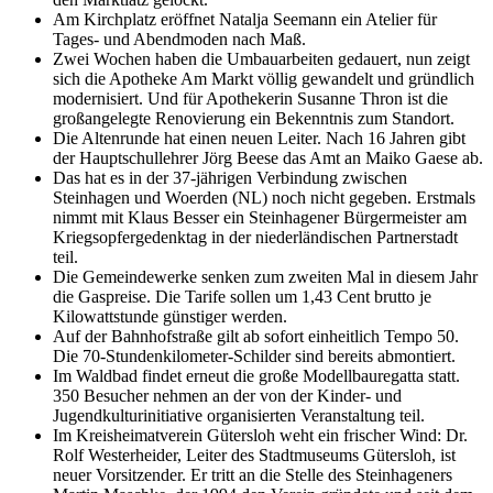
Am Kirchplatz eröffnet Natalja Seemann ein Atelier für
Tages- und Abendmoden nach Maß.
Zwei Wochen haben die Umbauarbeiten gedauert, nun zeigt
sich die Apotheke Am Markt völlig gewandelt und gründlich
modernisiert. Und für Apothekerin Susanne Thron ist die
großangelegte Renovierung ein Bekenntnis zum Standort.
Die Altenrunde hat einen neuen Leiter. Nach 16 Jahren gibt
der Hauptschullehrer Jörg Beese das Amt an Maiko Gaese ab.
Das hat es in der 37-jährigen Verbindung zwischen
Steinhagen und Woerden (NL) noch nicht gegeben. Erstmals
nimmt mit Klaus Besser ein Steinhagener Bürgermeister am
Kriegsopfergedenktag in der niederländischen Partnerstadt
teil.
Die Gemeindewerke senken zum zweiten Mal in diesem Jahr
die Gaspreise. Die Tarife sollen um 1,43 Cent brutto je
Kilowattstunde günstiger werden.
Auf der Bahnhofstraße gilt ab sofort einheitlich Tempo 50.
Die 70-Stundenkilometer-Schilder sind bereits abmontiert.
Im Waldbad findet erneut die große Modellbauregatta statt.
350 Besucher nehmen an der von der Kinder- und
Jugendkulturinitiative organisierten Veranstaltung teil.
Im Kreisheimatverein Gütersloh weht ein frischer Wind: Dr.
Rolf Westerheider, Leiter des Stadtmuseums Gütersloh, ist
neuer Vorsitzender. Er tritt an die Stelle des Steinhageners