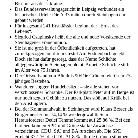
Bischof aus der Ukraine.
Das Bundesverwaltungsgericht in Leipzig verkündet ein
historisches Urteil: Die A 33 mitten durch Steinhagen darf
gebaut werden.
Für insgesamt 241 Erstklässler beginnt der „Ernst des
Lebens“.
Siegried Czaplinsky heißt die alte und neue Vorsitzende der
Steinhagener Frauenunion.
Sie ist nie groß in der Öffentlichkeit aufgetreten, hat
zurückgezogen auf ihrem Gestüt Am Foddenbach gelebt.
Doch sie hat dafür gesorgt, dass der Name Schlichte
allgegenwärtig in Steinhagen bleibt: Annette Schlichte stirbt
im Alter von 75 Jahren.
Der Ortsverband von Bündnis 90/Die Grünen feiert sein 25-
jähriges Bestehen.
Wanderer, Jogger, Hundebesitzer – sie alle stehen vor
verschlossener Schranke. Der Parkplatz Peter auf`m Berge ist
nur noch gegen Gebühr zu nutzen. Das stößt auf Kritik bei
den Ausflüglern.
Bei der Kommunalwahl in Steinhagen wird Klaus Besser als
Bürgermeister mit 74,14 % wiedergewählt. Sein
Herausforderer Detlef Temme kommt auf 25,86 %. Bei den
Parteien können SPD und Grüne starke Zuwächse
verzeichnen, CDU, StU und BA rutschen ab. Die SPD
erreicht 37,1 %, die CDU 31,8 %, für die Grünen stimmen