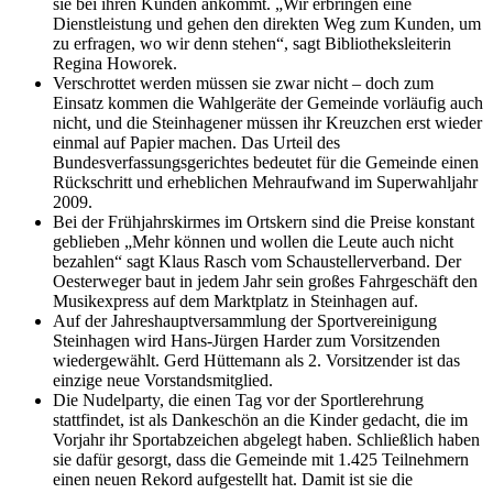
sie bei ihren Kunden ankommt. „Wir erbringen eine
Dienstleistung und gehen den direkten Weg zum Kunden, um
zu erfragen, wo wir denn stehen“, sagt Bibliotheksleiterin
Regina Howorek.
Verschrottet werden müssen sie zwar nicht – doch zum
Einsatz kommen die Wahlgeräte der Gemeinde vorläufig auch
nicht, und die Steinhagener müssen ihr Kreuzchen erst wieder
einmal auf Papier machen. Das Urteil des
Bundesverfassungsgerichtes bedeutet für die Gemeinde einen
Rückschritt und erheblichen Mehraufwand im Superwahljahr
2009.
Bei der Frühjahrskirmes im Ortskern sind die Preise konstant
geblieben „Mehr können und wollen die Leute auch nicht
bezahlen“ sagt Klaus Rasch vom Schaustellerverband. Der
Oesterweger baut in jedem Jahr sein großes Fahrgeschäft den
Musikexpress auf dem Marktplatz in Steinhagen auf.
Auf der Jahreshauptversammlung der Sportvereinigung
Steinhagen wird Hans-Jürgen Harder zum Vorsitzenden
wiedergewählt. Gerd Hüttemann als 2. Vorsitzender ist das
einzige neue Vorstandsmitglied.
Die Nudelparty, die einen Tag vor der Sportlerehrung
stattfindet, ist als Dankeschön an die Kinder gedacht, die im
Vorjahr ihr Sportabzeichen abgelegt haben. Schließlich haben
sie dafür gesorgt, dass die Gemeinde mit 1.425 Teilnehmern
einen neuen Rekord aufgestellt hat. Damit ist sie die