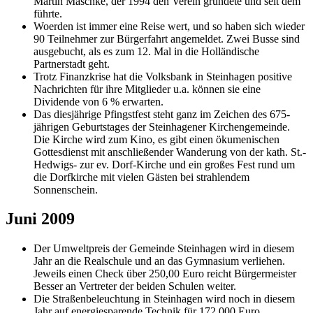
Martin Maschke, der 1994 den Verein gründete und seit dem
führte.
Woerden ist immer eine Reise wert, und so haben sich wieder
90 Teilnehmer zur Bürgerfahrt angemeldet. Zwei Busse sind
ausgebucht, als es zum 12. Mal in die Holländische
Partnerstadt geht.
Trotz Finanzkrise hat die Volksbank in Steinhagen positive
Nachrichten für ihre Mitglieder u.a. können sie eine
Dividende von 6 % erwarten.
Das diesjährige Pfingstfest steht ganz im Zeichen des 675-
jährigen Geburtstages der Steinhagener Kirchengemeinde.
Die Kirche wird zum Kino, es gibt einen ökumenischen
Gottesdienst mit anschließender Wanderung von der kath. St.-
Hedwigs- zur ev. Dorf-Kirche und ein großes Fest rund um
die Dorfkirche mit vielen Gästen bei strahlendem
Sonnenschein.
Juni 2009
Der Umweltpreis der Gemeinde Steinhagen wird in diesem
Jahr an die Realschule und an das Gymnasium verliehen.
Jeweils einen Check über 250,00 Euro reicht Bürgermeister
Besser an Vertreter der beiden Schulen weiter.
Die Straßenbeleuchtung in Steinhagen wird noch in diesem
Jahr auf energiesparende Technik für 172.000 Euro