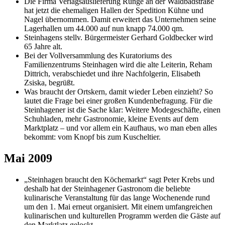
Die Firma Verlagsauslieferung Runge an der Waldbadstraße
hat jetzt die ehemaligen Hallen der Spedition Kühne und
Nagel übernommen. Damit erweitert das Unternehmen seine
Lagerhallen um 44.000 auf nun knapp 74.000 qm.
Steinhagens stellv. Bürgermeister Gerhard Goldbecker wird
65 Jahre alt.
Bei der Vollversammlung des Kuratoriums des
Familienzentrums Steinhagen wird die alte Leiterin, Reham
Dittrich, verabschiedet und ihre Nachfolgerin, Elisabeth
Zsiska, begrüßt.
Was braucht der Ortskern, damit wieder Leben einzieht? So
lautet die Frage bei einer großen Kundenbefragung. Für die
Steinhagener ist die Sache klar: Weitere Modegeschäfte, einen
Schuhladen, mehr Gastronomie, kleine Events auf dem
Marktplatz – und vor allem ein Kaufhaus, wo man eben alles
bekommt: vom Knopf bis zum Kuscheltier.
Mai 2009
„Steinhagen braucht den Köchemarkt“ sagt Peter Krebs und
deshalb hat der Steinhagener Gastronom die beliebte
kulinarische Veranstaltung für das lange Wochenende rund
um den 1. Mai erneut organisiert. Mit einem umfangreichen
kulinarischen und kulturellen Programm werden die Gäste auf
den Marktlatz gelockt.