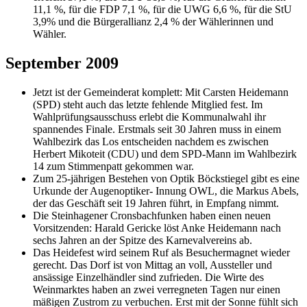
11,1 %, für die FDP 7,1 %, für die UWG 6,6 %, für die StU
3,9% und die Bürgerallianz 2,4 % der Wählerinnen und
Wähler.
September 2009
Jetzt ist der Gemeinderat komplett: Mit Carsten Heidemann
(SPD) steht auch das letzte fehlende Mitglied fest. Im
Wahlprüfungsausschuss erlebt die Kommunalwahl ihr
spannendes Finale. Erstmals seit 30 Jahren muss in einem
Wahlbezirk das Los entscheiden nachdem es zwischen
Herbert Mikoteit (CDU) und dem SPD-Mann im Wahlbezirk
14 zum Stimmenpatt gekommen war.
Zum 25-jährigen Bestehen von Optik Böckstiegel gibt es eine
Urkunde der Augenoptiker- Innung OWL, die Markus Abels,
der das Geschäft seit 19 Jahren führt, in Empfang nimmt.
Die Steinhagener Cronsbachfunken haben einen neuen
Vorsitzenden: Harald Gericke löst Anke Heidemann nach
sechs Jahren an der Spitze des Karnevalvereins ab.
Das Heidefest wird seinem Ruf als Besuchermagnet wieder
gerecht. Das Dorf ist von Mittag an voll, Aussteller und
ansässige Einzelhändler sind zufrieden. Die Wirte des
Weinmarktes haben an zwei verregneten Tagen nur einen
mäßigen Zustrom zu verbuchen. Erst mit der Sonne fühlt sich