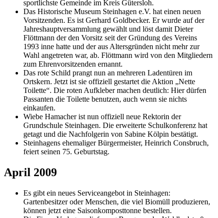
sportlichste Gemeinde im Kreis Gütersloh.
Das Historische Museum Steinhagen e.V. hat einen neuen
Vorsitzenden. Es ist Gerhard Goldbecker. Er wurde auf der
Jahreshauptversammlung gewählt und löst damit Dieter
Flöttmann der den Vorsitz seit der Gründung des Vereins
1993 inne hatte und der aus Altersgründen nicht mehr zur
Wahl angetreten war, ab. Flöttmann wird von den Mitgliedern
zum Ehrenvorsitzenden ernannt.
Das rote Schild prangt nun an mehreren Ladentüren im
Ortskern. Jetzt ist sie offiziell gestartet die Aktion „Nette
Toilette“. Die roten Aufkleber machen deutlich: Hier dürfen
Passanten die Toilette benutzen, auch wenn sie nichts
einkaufen.
Wiebe Hamacher ist nun offiziell neue Rektorin der
Grundschule Steinhagen. Die erweiterte Schulkonferenz hat
getagt und die Nachfolgerin von Sabine Kölpin bestätigt.
Steinhagens ehemaliger Bürgermeister, Heinrich Consbruch,
feiert seinen 75. Geburtstag.
April 2009
Es gibt ein neues Serviceangebot in Steinhagen:
Gartenbesitzer oder Menschen, die viel Biomüll produzieren,
können jetzt eine Saisonkomposttonne bestellen.