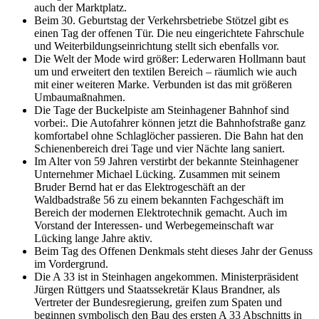
auch der Marktplatz.
Beim 30. Geburtstag der Verkehrsbetriebe Stötzel gibt es
einen Tag der offenen Tür. Die neu eingerichtete Fahrschule
und Weiterbildungseinrichtung stellt sich ebenfalls vor.
Die Welt der Mode wird größer: Lederwaren Hollmann baut
um und erweitert den textilen Bereich – räumlich wie auch
mit einer weiteren Marke. Verbunden ist das mit größeren
Umbaumaßnahmen.
Die Tage der Buckelpiste am Steinhagener Bahnhof sind
vorbei:. Die Autofahrer können jetzt die Bahnhofstraße ganz
komfortabel ohne Schlaglöcher passieren. Die Bahn hat den
Schienenbereich drei Tage und vier Nächte lang saniert.
Im Alter von 59 Jahren verstirbt der bekannte Steinhagener
Unternehmer Michael Lücking. Zusammen mit seinem
Bruder Bernd hat er das Elektrogeschäft an der
Waldbadstraße 56 zu einem bekannten Fachgeschäft im
Bereich der modernen Elektrotechnik gemacht. Auch im
Vorstand der Interessen- und Werbegemeinschaft war
Lücking lange Jahre aktiv.
Beim Tag des Offenen Denkmals steht dieses Jahr der Genuss
im Vordergrund.
Die A 33 ist in Steinhagen angekommen. Ministerpräsident
Jürgen Rüttgers und Staatssekretär Klaus Brandner, als
Vertreter der Bundesregierung, greifen zum Spaten und
beginnen symbolisch den Bau des ersten A 33 Abschnitts in