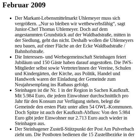
Februar 2009
Der Markant-Lebensmittelmarkt Uhlemeyer muss sich
vergrößern. „Nur so bleiben wir wettbewerbsfähig“, sagt
Junior-Chef Thomas Uhlemeyer. Doch auf dem
angestammten Grundstück auf der Waldbadstraße, mitten in
der Siedlung, geht das nicht. Deshalb wollen die Uhlemeyers
neu bauen, auf einer Fläche an der Ecke Waldbadstraße /
Bahnhofstraße.
Die Interessen- und Werbegemeinschaft Steinhagen feiert
Jubiläum und 150 Gäste haben darauf angestoßen. Die IWS-
Mitglieder selbst sowie Vertreter/innen der Vereine, Schulen
und Kindergärten, der Kirche, aus Politik, Handel und
Handwerk waren der Einladung der Gemeinde zum
Neujahrsempfang ins Rathaus gefolgt.
Steinhagen ist die Nr. 1 in der Region in Sachen Kaufkraft.
Mit 5.984 Euro, die jedem Einwohner durchschnittlich pro
Jahr für den Konsum zur Verfügung stehen, belegt die
Gemeinde den ersten Platz unter allen 54 OWL-Kommunen.
Doch Spitze ist auch der Kaufkraft-Abfluss: Von den 5.984
Euro gibt jeder Einwohner nur 2.713 Euro auch wieder in
Steinhagen aus.
Der Steinhagener Zustell-Stützpunkt der Post Am Pulverbach
zieht um. Die Postboten bedienen die 15 Zustellbezirke in der