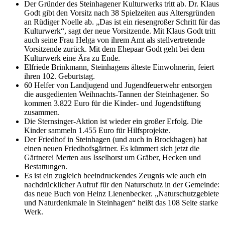
Der Gründer des Steinhagener Kulturwerks tritt ab. Dr. Klaus
Godt gibt den Vorsitz nach 38 Spielzeiten aus Altersgründen
an Rüdiger Noelle ab. „Das ist ein riesengroßer Schritt für das
Kulturwerk“, sagt der neue Vorsitzende. Mit Klaus Godt tritt
auch seine Frau Helga von ihrem Amt als stellvertretende
Vorsitzende zurück. Mit dem Ehepaar Godt geht bei dem
Kulturwerk eine Ära zu Ende.
Elfriede Brinkmann, Steinhagens älteste Einwohnerin, feiert
ihren 102. Geburtstag.
60 Helfer von Landjugend und Jugendfeuerwehr entsorgen
die ausgedienten Weihnachts-Tannen der Steinhagener. So
kommen 3.822 Euro für die Kinder- und Jugendstiftung
zusammen.
Die Sternsinger-Aktion ist wieder ein großer Erfolg. Die
Kinder sammeln 1.455 Euro für Hilfsprojekte.
Der Friedhof in Steinhagen (und auch in Brockhagen) hat
einen neuen Friedhofsgärtner. Es kümmert sich jetzt die
Gärtnerei Merten aus Isselhorst um Gräber, Hecken und
Bestattungen.
Es ist ein zugleich beeindruckendes Zeugnis wie auch ein
nachdrücklicher Aufruf für den Naturschutz in der Gemeinde:
das neue Buch von Heinz Lienenbecker. „Naturschutzgebiete
und Naturdenkmale in Steinhagen“ heißt das 108 Seite starke
Werk.