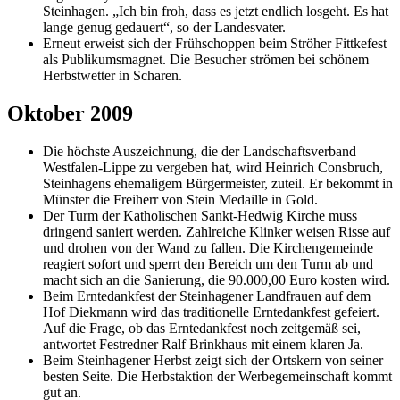
Steinhagen. „Ich bin froh, dass es jetzt endlich losgeht. Es hat
lange genug gedauert“, so der Landesvater.
Erneut erweist sich der Frühschoppen beim Ströher Fittkefest
als Publikumsmagnet. Die Besucher strömen bei schönem
Herbstwetter in Scharen.
Oktober 2009
Die höchste Auszeichnung, die der Landschaftsverband
Westfalen-Lippe zu vergeben hat, wird Heinrich Consbruch,
Steinhagens ehemaligem Bürgermeister, zuteil. Er bekommt in
Münster die Freiherr von Stein Medaille in Gold.
Der Turm der Katholischen Sankt-Hedwig Kirche muss
dringend saniert werden. Zahlreiche Klinker weisen Risse auf
und drohen von der Wand zu fallen. Die Kirchengemeinde
reagiert sofort und sperrt den Bereich um den Turm ab und
macht sich an die Sanierung, die 90.000,00 Euro kosten wird.
Beim Erntedankfest der Steinhagener Landfrauen auf dem
Hof Diekmann wird das traditionelle Erntedankfest gefeiert.
Auf die Frage, ob das Erntedankfest noch zeitgemäß sei,
antwortet Festredner Ralf Brinkhaus mit einem klaren Ja.
Beim Steinhagener Herbst zeigt sich der Ortskern von seiner
besten Seite. Die Herbstaktion der Werbegemeinschaft kommt
gut an.