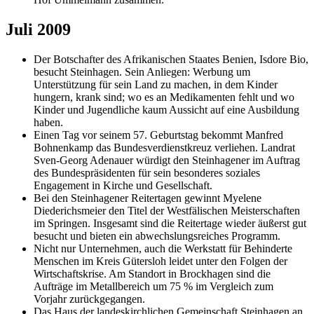
Juli 2009
Der Botschafter des Afrikanischen Staates Benien, Isdore Bio,
besucht Steinhagen. Sein Anliegen: Werbung um
Unterstützung für sein Land zu machen, in dem Kinder
hungern, krank sind; wo es an Medikamenten fehlt und wo
Kinder und Jugendliche kaum Aussicht auf eine Ausbildung
haben.
Einen Tag vor seinem 57. Geburtstag bekommt Manfred
Bohnenkamp das Bundesverdienstkreuz verliehen. Landrat
Sven-Georg Adenauer würdigt den Steinhagener im Auftrag
des Bundespräsidenten für sein besonderes soziales
Engagement in Kirche und Gesellschaft.
Bei den Steinhagener Reitertagen gewinnt Myelene
Diederichsmeier den Titel der Westfälischen Meisterschaften
im Springen. Insgesamt sind die Reitertage wieder äußerst gut
besucht und bieten ein abwechslungsreiches Programm.
Nicht nur Unternehmen, auch die Werkstatt für Behinderte
Menschen im Kreis Gütersloh leidet unter den Folgen der
Wirtschaftskrise. Am Standort in Brockhagen sind die
Aufträge im Metallbereich um 75 % im Vergleich zum
Vorjahr zurückgegangen.
Das Haus der landeskirchlichen Gemeinschaft Steinhagen an