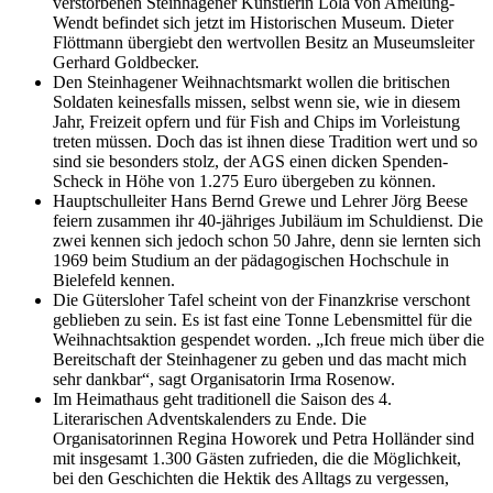
verstorbenen Steinhagener Künstlerin Lola von Amelung-
Wendt befindet sich jetzt im Historischen Museum. Dieter
Flöttmann übergiebt den wertvollen Besitz an Museumsleiter
Gerhard Goldbecker.
Den Steinhagener Weihnachtsmarkt wollen die britischen
Soldaten keinesfalls missen, selbst wenn sie, wie in diesem
Jahr, Freizeit opfern und für Fish and Chips im Vorleistung
treten müssen. Doch das ist ihnen diese Tradition wert und so
sind sie besonders stolz, der AGS einen dicken Spenden-
Scheck in Höhe von 1.275 Euro übergeben zu können.
Hauptschulleiter Hans Bernd Grewe und Lehrer Jörg Beese
feiern zusammen ihr 40-jähriges Jubiläum im Schuldienst. Die
zwei kennen sich jedoch schon 50 Jahre, denn sie lernten sich
1969 beim Studium an der pädagogischen Hochschule in
Bielefeld kennen.
Die Gütersloher Tafel scheint von der Finanzkrise verschont
geblieben zu sein. Es ist fast eine Tonne Lebensmittel für die
Weihnachtsaktion gespendet worden. „Ich freue mich über die
Bereitschaft der Steinhagener zu geben und das macht mich
sehr dankbar“, sagt Organisatorin Irma Rosenow.
Im Heimathaus geht traditionell die Saison des 4.
Literarischen Adventskalenders zu Ende. Die
Organisatorinnen Regina Howorek und Petra Holländer sind
mit insgesamt 1.300 Gästen zufrieden, die die Möglichkeit,
bei den Geschichten die Hektik des Alltags zu vergessen,