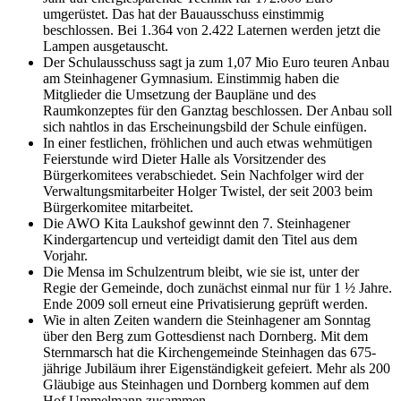
umgerüstet. Das hat der Bauausschuss einstimmig
beschlossen. Bei 1.364 von 2.422 Laternen werden jetzt die
Lampen ausgetauscht.
Der Schulausschuss sagt ja zum 1,07 Mio Euro teuren Anbau
am Steinhagener Gymnasium. Einstimmig haben die
Mitglieder die Umsetzung der Baupläne und des
Raumkonzeptes für den Ganztag beschlossen. Der Anbau soll
sich nahtlos in das Erscheinungsbild der Schule einfügen.
In einer festlichen, fröhlichen und auch etwas wehmütigen
Feierstunde wird Dieter Halle als Vorsitzender des
Bürgerkomitees verabschiedet. Sein Nachfolger wird der
Verwaltungsmitarbeiter Holger Twistel, der seit 2003 beim
Bürgerkomitee mitarbeitet.
Die AWO Kita Laukshof gewinnt den 7. Steinhagener
Kindergartencup und verteidigt damit den Titel aus dem
Vorjahr.
Die Mensa im Schulzentrum bleibt, wie sie ist, unter der
Regie der Gemeinde, doch zunächst einmal nur für 1 ½ Jahre.
Ende 2009 soll erneut eine Privatisierung geprüft werden.
Wie in alten Zeiten wandern die Steinhagener am Sonntag
über den Berg zum Gottesdienst nach Dornberg. Mit dem
Sternmarsch hat die Kirchengemeinde Steinhagen das 675-
jährige Jubiläum ihrer Eigenständigkeit gefeiert. Mehr als 200
Gläubige aus Steinhagen und Dornberg kommen auf dem
Hof Ummelmann zusammen.