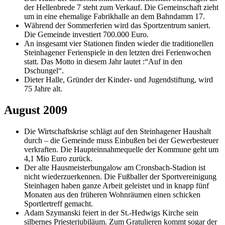
der Hellenbrede 7 steht zum Verkauf. Die Gemeinschaft zieht
um in eine ehemalige Fabrikhalle an dem Bahndamm 17.
Während der Sommerferien wird das Sportzentrum saniert.
Die Gemeinde investiert 700.000 Euro.
An insgesamt vier Stationen finden wieder die traditionellen
Steinhagener Ferienspiele in den letzten drei Ferienwochen
statt. Das Motto in diesem Jahr lautet :“Auf in den
Dschungel“.
Dieter Halle, Gründer der Kinder- und Jugendstiftung, wird
75 Jahre alt.
August 2009
Die Wirtschaftskrise schlägt auf den Steinhagener Haushalt
durch – die Gemeinde muss Einbußen bei der Gewerbesteuer
verkraften. Die Haupteinnahmequelle der Kommune geht um
4,1 Mio Euro zurück.
Der alte Hausmeisterbungalow am Cronsbach-Stadion ist
nicht wiederzuerkennen. Die Fußballer der Sportvereinigung
Steinhagen haben ganze Arbeit geleistet und in knapp fünf
Monaten aus den früheren Wohnräumen einen schicken
Sportlertreff gemacht.
Adam Szymanski feiert in der St.-Hedwigs Kirche sein
silbernes Priesterjubiläum. Zum Gratulieren kommt sogar der