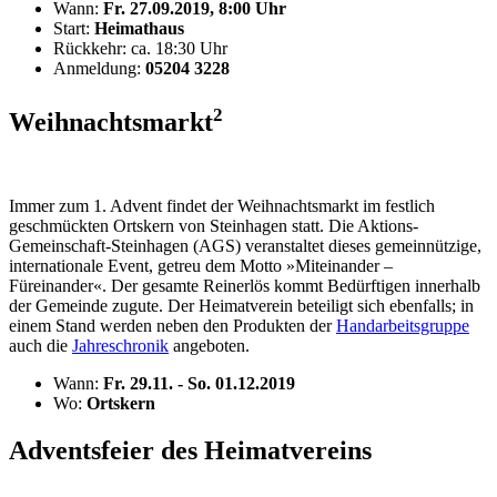
Wann:
Fr. 27.09.2019, 8:00 Uhr
Start:
Heimathaus
Rückkehr: ca. 18:30 Uhr
Anmeldung:
05204 3228
2
Weihnachtsmarkt
Immer zum 1. Advent findet der Weihnachtsmarkt im festlich
geschmückten Ortskern von Steinhagen statt. Die Aktions-
Gemeinschaft-Steinhagen (AGS) veranstaltet dieses gemeinnützige,
internationale Event, getreu dem Motto »Miteinander –
Füreinander«. Der gesamte Reinerlös kommt Bedürftigen innerhalb
der Gemeinde zugute. Der Heimatverein beteiligt sich ebenfalls; in
einem Stand werden neben den Produkten der
Handarbeitsgruppe
auch die
Jahreschronik
angeboten.
Wann:
Fr. 29.11. - So. 01.12.2019
Wo:
Ortskern
Adventsfeier des Heimatvereins