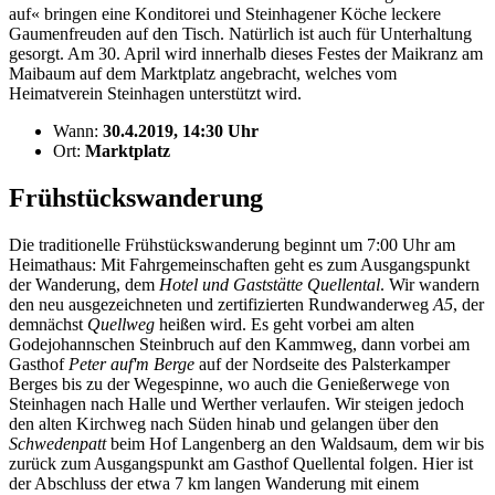
auf« bringen eine Konditorei und Steinhagener Köche leckere
Gaumenfreuden auf den Tisch. Natürlich ist auch für Unterhaltung
gesorgt. Am 30. April wird innerhalb dieses Festes der Maikranz am
Maibaum auf dem Marktplatz angebracht, welches vom
Heimatverein Steinhagen unterstützt wird.
Wann:
30.4.2019, 14:30 Uhr
Ort:
Marktplatz
Frühstückswanderung
Die traditionelle Frühstückswanderung beginnt um 7:00 Uhr am
Heimathaus: Mit Fahrgemeinschaften geht es zum Ausgangspunkt
der Wanderung, dem
Hotel und Gaststätte Quellental
. Wir wandern
den neu ausgezeichneten und zertifizierten Rundwanderweg
A5
, der
demnächst
Quellweg
heißen wird. Es geht vorbei am alten
Godejohannschen Steinbruch auf den Kammweg, dann vorbei am
Gasthof
Peter auf'm Berge
auf der Nordseite des Palsterkamper
Berges bis zu der Wegespinne, wo auch die Genießerwege von
Steinhagen nach Halle und Werther verlaufen. Wir steigen jedoch
den alten Kirchweg nach Süden hinab und gelangen über den
Schwedenpatt
beim Hof Langenberg an den Waldsaum, dem wir bis
zurück zum Ausgangspunkt am Gasthof Quellental folgen. Hier ist
der Abschluss der etwa 7 km langen Wanderung mit einem