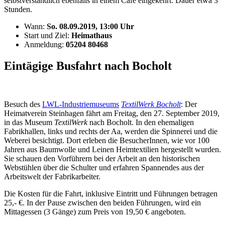
selbstverständlich ebenfalls in einem Café eingekehrt. Dauer etwa 3
Stunden.
Wann:
So. 08.09.2019, 13:00 Uhr
Start und Ziel:
Heimathaus
Anmeldung:
05204 80468
Eintägige Busfahrt nach Bocholt
Besuch des
LWL-Industriemuseums
TextilWerk Bocholt
: Der
Heimatverein Steinhagen fährt am Freitag, den 27. September 2019,
in das Museum
TextilWerk
nach Bocholt. In den ehemaligen
Fabrikhallen, links und rechts der Aa, werden die Spinnerei und die
Weberei besichtigt. Dort erleben die BesucherInnen, wie vor 100
Jahren aus Baumwolle und Leinen Heimtextilien hergestellt wurden.
Sie schauen den Vorführern bei der Arbeit an den historischen
Webstühlen über die Schulter und erfahren Spannendes aus der
Arbeitswelt der Fabrikarbeiter.
Die Kosten für die Fahrt, inklusive Eintritt und Führungen betragen
25,- €. In der Pause zwischen den beiden Führungen, wird ein
Mittagessen (3 Gänge) zum Preis von 19,50 € angeboten.