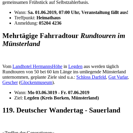
gemeinsamen Frühstück auf Selbstzahlerbasis.
Wann:
Sa. 01.06.2019, 07:00 Uhr, Veranstaltung fällt aus!
Treffpunkt:
Heimathaus
Anmeldung:
05204 4236
Mehrtägige Fahrradtour
Rundtouren im
Münsterland
Vom
Landhotel HermannsHöhe
in
Legden
aus werden täglich
Rundtouren von 50 bei 60 km Länge ins umliegende Münsterland
unternommen, geplante Ziele sind u.a.:
Schloss Darfeld
,
Gut Varlar
,
Gescher
(
Glockenmuseum
).
Wann:
Mo 03.06.3019 - Fr. 07.06.2019
Ziel:
Legden (Kreis Borken, Münsterland)
119. Deutscher Wandertag - Sauerland
»Treffen der Generationen«